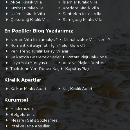
Akbel Kiralık Villa
İslamlar Kiralık Villa
Kızıltaş Kiralık Villa
Kördere Kiralık Villa
Üzümlü Kiralık Villa
Sarıbelen Kiralık Villa
Çukurbağ Kiralık Villa
Sarnıçbaşı Kiralık Villa
En Popüler Blog Yazılarımız
Neden Villa Kiralamalıyız?
Muhafazakar Villa Nedir?
Romantik Balayı Tatili İçin Neler Gerekli?
Yeni Trend; Kiralık Balayı Villaları
Kalkan'da Gezilecek Yerler
Patara Plajı Hakkında
Likya Yolu Yürüyüşü
Antalya Plajları Rehberi
Tatilcilerin Yeni Rotası; Kaş
Kaputaş Plajı
Kiralık Apartlar
Kalkan Kiralık Apart
Kaş Kiralık Apart
Kurumsal
Hakkımızda
Belgelerimiz
Mesafeli Satış Sözleşmesi
İptal ve İade Koşulları