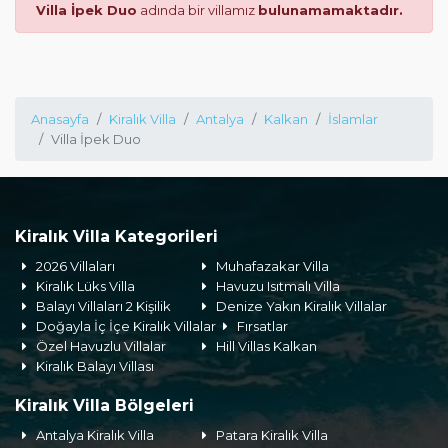
Villa İpek Duo
adında bir villamız
bulunamamaktadır.
Anasayfa
Kiralık Villa
Antalya
Kalkan
İslamlar
Villa İpek Duo
Kiralık Villa Kategorileri
2026 Villaları
Muhafazakar Villa
Kiralık Lüks Villa
Havuzu Isıtmalı Villa
Balayı Villaları 2 Kişilik
Denize Yakın Kiralık Villalar
Doğayla İç İçe Kiralık Villalar
Fırsatlar
Özel Havuzlu Villalar
Hill Villas Kalkan
Kiralık Balayı Villası
Kiralık Villa Bölgeleri
Antalya Kiralık Villa
Patara Kiralık Villa