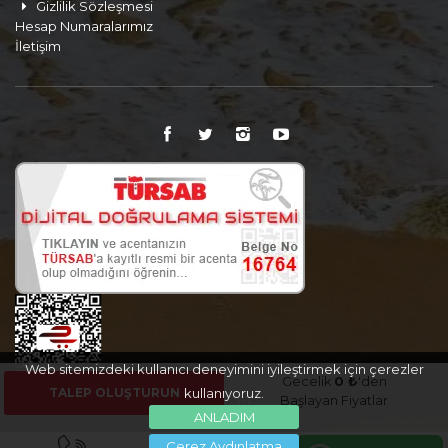
Gizlilik Sözleşmesi
Hesap Numaralarımız
İletişim
Web sitemizdeki kullanıcı deneyimini iyileştirmek için çerezler
Gecelik
0 ₺
'den
TALEP OLUŞTURUN
kullanıyoruz.
Başlayan Fiyatlar
ANLADIM
Çerez Aydınlatma