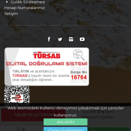
Gizlilik Sözleşmesi
Hesap Numaralarımız
İletişim
Web sitemizdeki kullanıcı deneyimini iyileştirmek için çerezler
Gecelik
0 ₺
'den
TALEP OLUŞTURUN
kullanıyoruz.
Başlayan Fiyatlar
ANLADIM
Çerez Aydınlatma