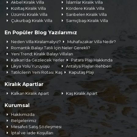
Akbel Kiralık Villa
İslamlar Kiralık Villa
Kızıltaş Kiralık Villa
Kördere Kiralık Villa
Üzümlü Kiralık Villa
Sarıbelen Kiralık Villa
Çukurbağ Kiralık Villa
Sarnıçbaşı Kiralık Villa
En Popüler Blog Yazılarımız
Neden Villa Kiralamalıyız?
Muhafazakar Villa Nedir?
Romantik Balayı Tatili İçin Neler Gerekli?
Yeni Trend; Kiralık Balayı Villaları
Kalkan'da Gezilecek Yerler
Patara Plajı Hakkında
Likya Yolu Yürüyüşü
Antalya Plajları Rehberi
Tatilcilerin Yeni Rotası; Kaş
Kaputaş Plajı
Kiralık Apartlar
Kalkan Kiralık Apart
Kaş Kiralık Apart
Kurumsal
Hakkımızda
Belgelerimiz
Mesafeli Satış Sözleşmesi
İptal ve İade Koşulları