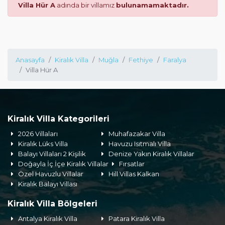
Villa Hür A
adında bir villamız
bulunamamaktadır.
Anasayfa
Kiralık Villa
Muğla
Fethiye
Faralya
Villa Hür A
Kiralık Villa Kategorileri
2026 Villaları
Muhafazakar Villa
Kiralık Lüks Villa
Havuzu Isıtmalı Villa
Balayı Villaları 2 Kişilik
Denize Yakın Kiralık Villalar
Doğayla İç İçe Kiralık Villalar
Fırsatlar
Özel Havuzlu Villalar
Hill Villas Kalkan
Kiralık Balayı Villası
Kiralık Villa Bölgeleri
Antalya Kiralık Villa
Patara Kiralık Villa