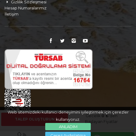
Gizlilik Sözleşmesi
Hesap Numaralarımız
İletişim
Web sitemizdeki kullanıcı deneyimini iyileştirmek için çerezler
Gecelik
0 ₺
'den
TALEP OLUŞTURUN
kullanıyoruz.
Başlayan Fiyatlar
ANLADIM
Çerez Aydınlatma