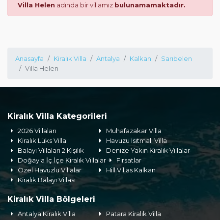
Villa Helen
adında bir villamız
bulunamamaktadır.
Anasayfa
Kiralık Villa
Antalya
Kalkan
Sarıbelen
Villa Helen
Kiralık Villa Kategorileri
2026 Villaları
Muhafazakar Villa
Kiralık Lüks Villa
Havuzu Isıtmalı Villa
Balayı Villaları 2 Kişilik
Denize Yakın Kiralık Villalar
Doğayla İç İçe Kiralık Villalar
Fırsatlar
Özel Havuzlu Villalar
Hill Villas Kalkan
Kiralık Balayı Villası
Kiralık Villa Bölgeleri
Antalya Kiralık Villa
Patara Kiralık Villa