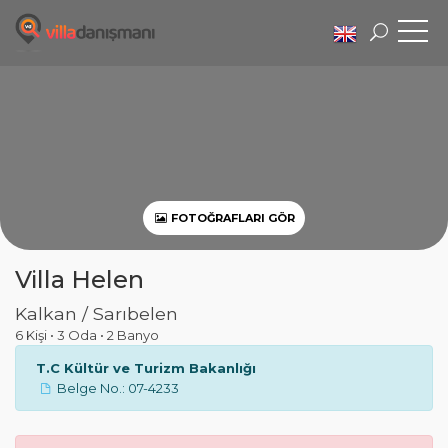
FOTOĞRAFLARI GÖR
Villa Helen
Kalkan / Sarıbelen
6 Kişi
•
3 Oda
•
2 Banyo
T.C Kültür ve Turizm Bakanlığı
Belge No.: 07-4233