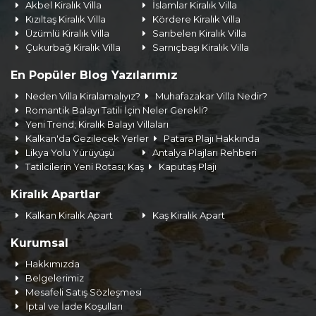
Akbel Kiralık Villa
İslamlar Kiralık Villa
Kızıltaş Kiralık Villa
Kördere Kiralık Villa
Üzümlü Kiralık Villa
Sarıbelen Kiralık Villa
Çukurbağ Kiralık Villa
Sarnıçbaşı Kiralık Villa
En Popüler Blog Yazılarımız
Neden Villa Kiralamalıyız?
Muhafazakar Villa Nedir?
Romantik Balayı Tatili İçin Neler Gerekli?
Yeni Trend; Kiralık Balayı Villaları
Kalkan'da Gezilecek Yerler
Patara Plajı Hakkında
Likya Yolu Yürüyüşü
Antalya Plajları Rehberi
Tatilcilerin Yeni Rotası; Kaş
Kaputaş Plajı
Kiralık Apartlar
Kalkan Kiralık Apart
Kaş Kiralık Apart
Kurumsal
Hakkımızda
Belgelerimiz
Mesafeli Satış Sözleşmesi
İptal ve İade Koşulları