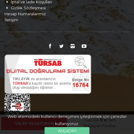
İptal ve İade Koşulları
Gizlilik Sözleşmesi
Hesap Numaralarımız
İletişim
Web sitemizdeki kullanıcı deneyimini iyileştirmek için çerezler
Gecelik
0 ₺
'den
TALEP OLUŞTURUN
kullanıyoruz.
Başlayan Fiyatlar
ANLADIM