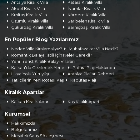
Antalya Kiralık Villa
Patara Kiralık Villa
Akbel Kiralık Villa
İslamlar Kiralık Villa
Kızıltaş Kiralık Villa
Kördere Kiralık Villa
Üzümlü Kiralık Villa
Sarıbelen Kiralık Villa
Çukurbağ Kiralık Villa
Sarnıçbaşı Kiralık Villa
En Popüler Blog Yazılarımız
Neden Villa Kiralamalıyız?
Muhafazakar Villa Nedir?
Romantik Balayı Tatili İçin Neler Gerekli?
Yeni Trend; Kiralık Balayı Villaları
Kalkan'da Gezilecek Yerler
Patara Plajı Hakkında
Likya Yolu Yürüyüşü
Antalya Plajları Rehberi
Tatilcilerin Yeni Rotası; Kaş
Kaputaş Plajı
Kiralık Apartlar
Kalkan Kiralık Apart
Kaş Kiralık Apart
Kurumsal
Hakkımızda
Belgelerimiz
Mesafeli Satış Sözleşmesi