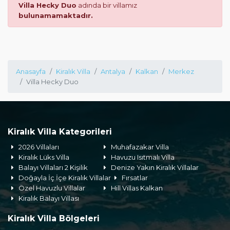
Villa Hecky Duo
adında bir villamız
bulunamamaktadır.
Anasayfa
Kiralık Villa
Antalya
Kalkan
Merkez
Villa Hecky Duo
Kiralık Villa Kategorileri
2026 Villaları
Muhafazakar Villa
Kiralık Lüks Villa
Havuzu Isıtmalı Villa
Balayı Villaları 2 Kişilik
Denize Yakın Kiralık Villalar
Doğayla İç İçe Kiralık Villalar
Fırsatlar
Özel Havuzlu Villalar
Hill Villas Kalkan
Kiralık Balayı Villası
Kiralık Villa Bölgeleri