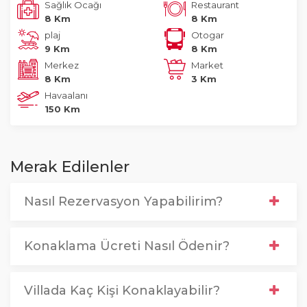
Sağlık Ocağı
Restaurant
8 Km
8 Km
plaj
Otogar
9 Km
8 Km
Merkez
Market
8 Km
3 Km
Havaalanı
150 Km
Merak Edilenler
Nasıl Rezervasyon Yapabilirim?
Konaklama Ücreti Nasıl Ödenir?
Villada Kaç Kişi Konaklayabilir?