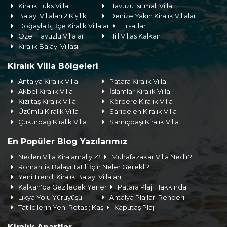
Kiralık Lüks Villa
Havuzu Isıtmalı Villa
Balayı Villaları 2 Kişilik
Denize Yakın Kiralık Villalar
Doğayla İç İçe Kiralık Villalar
Fırsatlar
Özel Havuzlu Villalar
Hill Villas Kalkan
Kiralık Balayı Villası
Kiralık Villa Bölgeleri
Antalya Kiralık Villa
Patara Kiralık Villa
Akbel Kiralık Villa
İslamlar Kiralık Villa
Kızıltaş Kiralık Villa
Kördere Kiralık Villa
Üzümlü Kiralık Villa
Sarıbelen Kiralık Villa
Çukurbağ Kiralık Villa
Sarnıçbaşı Kiralık Villa
En Popüler Blog Yazılarımız
Neden Villa Kiralamalıyız?
Muhafazakar Villa Nedir?
Romantik Balayı Tatili İçin Neler Gerekli?
Yeni Trend; Kiralık Balayı Villaları
Kalkan'da Gezilecek Yerler
Patara Plajı Hakkında
Likya Yolu Yürüyüşü
Antalya Plajları Rehberi
Tatilcilerin Yeni Rotası; Kaş
Kaputaş Plajı