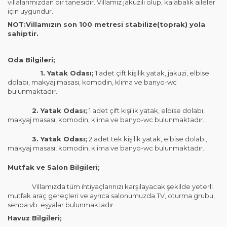
villalarımızdan bir tanesidir. Villamız jakuzili olup, kalabalık aileler
için uygundur.
NOT:Villamızın son 100 metresi stabilize(toprak) yola
sahiptir.
Oda Bilgileri;
1. Yatak Odası;
1 adet çift kişilik yatak, jakuzi, elbise
dolabı, makyaj masası, komodin, klima ve banyo-wc
bulunmaktadır.
2. Yatak Odası;
1 adet çift kişilik yatak, elbise dolabı,
makyaj masası, komodin, klima ve banyo-wc bulunmaktadır.
3. Yatak Odası;
2 adet tek kişilik yatak, elbise dolabı,
makyaj masası, komodin, klima ve banyo-wc bulunmaktadır.
Mutfak ve Salon Bilgileri;
Villamızda tüm ihtiyaçlarınızı karşılayacak şekilde yeterli
mutfak araç gereçleri ve ayrıca salonumuzda TV, oturma grubu,
sehpa vb. eşyalar bulunmaktadır.
Havuz Bilgileri;