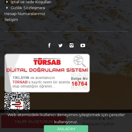
İptal ve İade Koşulları
Gizlilik Sözleşmesi
Hesap Numaralarımız
İletişim
Web sitemizdeki kullanıcı deneyimini iyileştirmek için çerezler
Gecelik
0 ₺
'den
TALEP OLUŞTURUN
kullanıyoruz.
Başlayan Fiyatlar
ANLADIM