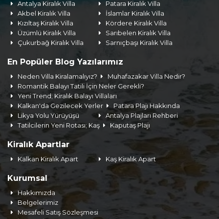
Antalya Kiralık Villa
Patara Kiralık Villa
Akbel Kiralık Villa
İslamlar Kiralık Villa
Kızıltaş Kiralık Villa
Kördere Kiralık Villa
Üzümlü Kiralık Villa
Sarıbelen Kiralık Villa
Çukurbağ Kiralık Villa
Sarnıçbaşı Kiralık Villa
En Popüler Blog Yazılarımız
Neden Villa Kiralamalıyız?
Muhafazakar Villa Nedir?
Romantik Balayı Tatili İçin Neler Gerekli?
Yeni Trend; Kiralık Balayı Villaları
Kalkan'da Gezilecek Yerler
Patara Plajı Hakkında
Likya Yolu Yürüyüşü
Antalya Plajları Rehberi
Tatilcilerin Yeni Rotası; Kaş
Kaputaş Plajı
Kiralık Apartlar
Kalkan Kiralık Apart
Kaş Kiralık Apart
Kurumsal
Hakkımızda
Belgelerimiz
Mesafeli Satış Sözleşmesi