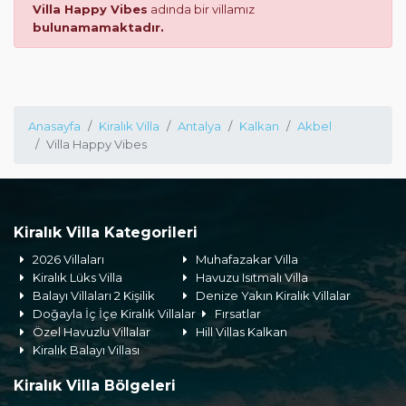
Villa Happy Vibes
adında bir villamız
bulunamamaktadır.
Anasayfa
Kiralık Villa
Antalya
Kalkan
Akbel
Villa Happy Vibes
Kiralık Villa Kategorileri
2026 Villaları
Muhafazakar Villa
Kiralık Lüks Villa
Havuzu Isıtmalı Villa
Balayı Villaları 2 Kişilik
Denize Yakın Kiralık Villalar
Doğayla İç İçe Kiralık Villalar
Fırsatlar
Özel Havuzlu Villalar
Hill Villas Kalkan
Kiralık Balayı Villası
Kiralık Villa Bölgeleri