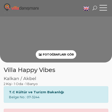
FOTOĞRAFLARI GÖR
Villa Happy Vibes
Kalkan / Akbel
2 Kişi
•
1 Oda
•
1 Banyo
T.C Kültür ve Turizm Bakanlığı
Belge No.: 07-3244