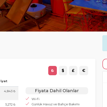
₺
$
£
€
Fiyat
Fiyata Dahil Olanlar
4,843 ₺
Wi-Fi
Günlük Havuz ve Bahçe Bakımı
5,272 ₺