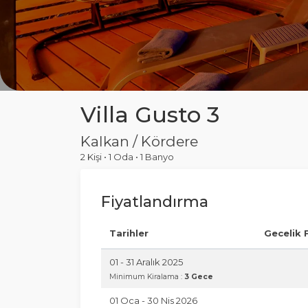
Villa Gusto 3
Kalkan / Kördere
2 Kişi
•
1 Oda
•
1 Banyo
Fiyatlandırma
Tarihler
Gecelik 
01 - 31 Aralık 2025
Minimum Kiralama :
3 Gece
01 Oca - 30 Nis 2026