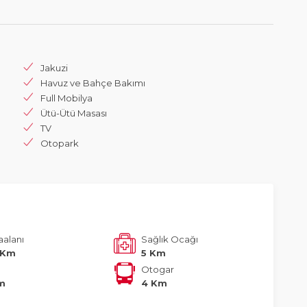
Jakuzi
Havuz ve Bahçe Bakımı
Full Mobilya
Ütü-Ütü Masası
TV
Otopark
aalanı
Sağlık Ocağı
 Km
5 Km
Otogar
m
4 Km