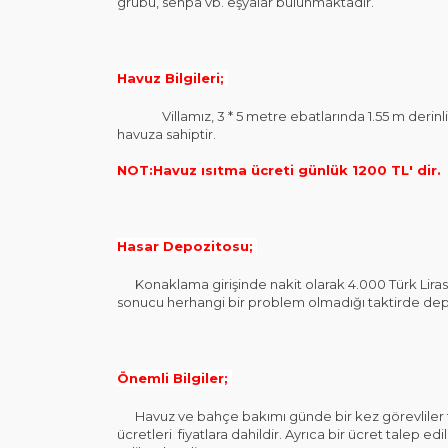
grubu, sehpa vb. eşyalar bulunmaktadır.
Havuz Bilgileri;
Villamız, 3 * 5 metre ebatlarında 1.55 m derinliğ
havuza sahiptir.
NOT:Havuz ısıtma ücreti günlük 1200 TL' dir.
Hasar Depozitosu;
Konaklama girişinde nakit olarak 4.000 Türk Lirası 
sonucu herhangi bir problem olmadığı taktirde dep
Önemli Bilgiler;
Havuz ve bahçe bakımı günde bir kez görevliler tar
ücretleri fiyatlara dahildir. Ayrıca bir ücret talep 