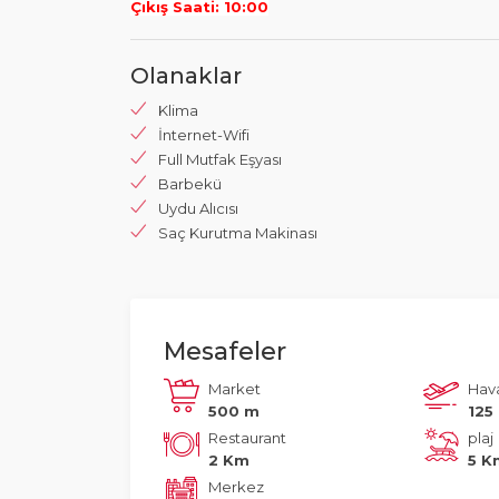
Çıkış Saati: 10:00
Olanaklar
Klima
İnternet-Wifi
Full Mutfak Eşyası
Barbekü
Uydu Alıcısı
Saç Kurutma Makinası
Mesafeler
Market
Hav
500 m
125
Restaurant
plaj
2 Km
5 K
Merkez