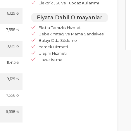
Elektrik , Su ve Tüpgaz Kullanımı
6,129 ₺
Fiyata Dahil Olmayanlar
Ekstra Temizlik Hizmeti
7,558 ₺
Bebek Yatağı ve Mama Sandalyesi
Balayı Oda Süsleme
9,129 ₺
Yemek Hizmeti
Ulaşım Hizmeti
Havuz Isıtma
11,415 ₺
9,129 ₺
7,558 ₺
6,558 ₺