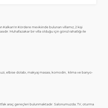
Kalkan'ın Kördere mevkiinde bulunan villamız, 2 kişi
asıdır. Muhafazakar bir villa olduğu için gönül rahatlığı ile
 jakuzi, elbise dolabı, makyaj masası, komodin, klima ve banyo-
fak araç gereçleri bulunmaktadır. Salonumuzda; TV, oturma