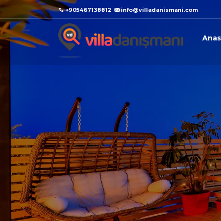
+905467138812
info@villadanismani.com
Anas