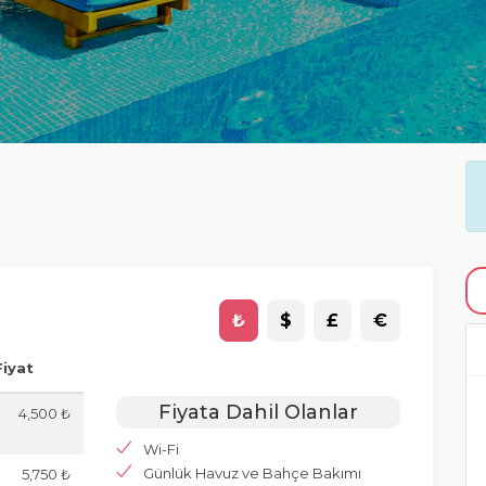
₺
$
£
€
Fiyat
Fiyata Dahil Olanlar
4,500 ₺
Wi-Fi
Günlük Havuz ve Bahçe Bakımı
5,750 ₺