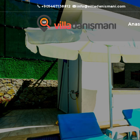
+905467138812
info@villadanismani.com
Anas