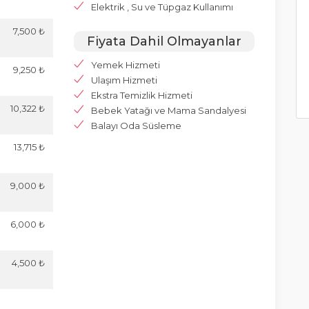
Elektrik , Su ve Tüpgaz Kullanımı
7,500 ₺
Fiyata Dahil Olmayanlar
Yemek Hizmeti
9,250 ₺
Ulaşım Hizmeti
Ekstra Temizlik Hizmeti
10,322 ₺
Bebek Yatağı ve Mama Sandalyesi
Balayı Oda Süsleme
13,715 ₺
9,000 ₺
6,000 ₺
4,500 ₺