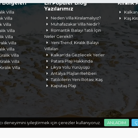
a Bölgeleri
En Popüler Blog
Kiralık 
Yazılarımız
lık Villa
Kalkan 
Neden Villa Kiralamalıyız?
ık Villa
Kaş Kir
Muhafazakar Villa Nedir?
k Villa
Romantik Balayı Tatili İçin
lık Villa
Neler Gerekli?
lık Villa
Yeni Trend; Kiralık Balayı
lık Villa
Villaları
ık Villa
Kalkan'da Gezilecek Yerler
ralık Villa
Patara Plajı Hakkında
ralık Villa
Likya Yolu Yürüyüşü
iralık Villa
Antalya Plajları Rehberi
Tatilcilerin Yeni Rotası; Kaş
Kaputaş Plajı
ı deneyimini iyileştirmek için çerezler kullanıyoruz.
ANLADIM
Ç