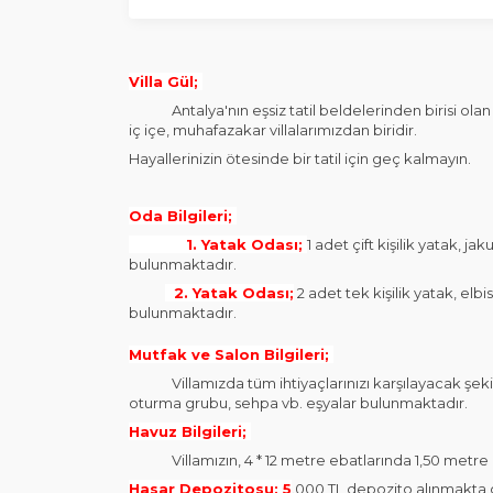
Villa Gül;
Antalya'nın eşsiz tatil beldelerinden birisi olan K
iç içe, muhafazakar villalarımızdan biridir.
Hayallerinizin ötesinde bir tatil için geç kalmayın.
Oda Bilgileri;
1. Yatak Odası;
1 adet çift kişilik yatak, 
bulunmaktadır.
2. Yatak Odası;
2 adet tek kişilik yatak, el
bulunmaktadır.
Mutfak ve Salon Bilgileri;
Villamızda tüm ihtiyaçlarınızı karşılayacak şekil
oturma grubu, sehpa vb. eşyalar bulunmaktadır.
Havuz Bilgileri;
Villamızın, 4 * 12 metre ebatlarında 1,50 metre 
Hasar Depozitosu; 5
.000 TL depozito alınmakta ol