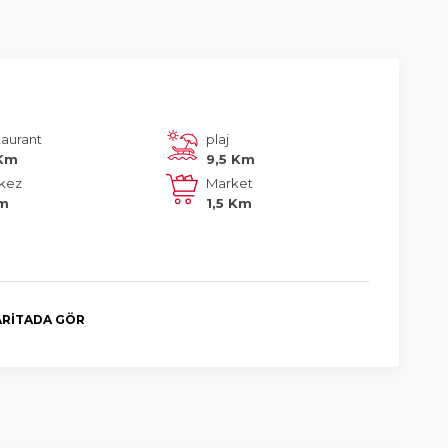
taurant
plaj
 Km
9,5 Km
kez
Market
Km
1,5 Km
RITADA GÖR