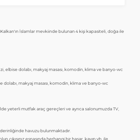
alkan'ın İslamlar mevkiinde bulunan 4 kişi kapasiteli, doğa ile
jakuzi, elbise dolabı, makyaj masası, komodin, klima ve banyo-wc
bise dolabı, makyaj masası, komodin, klima ve banyo-wc
de yeterli mutfak araç gereçleri ve ayrıca salonumuzda TV,
derinliğinde havuzu bulunmaktadır.
up çıkışınız esnasında herhangi bir hasar, kayıp vb. ile