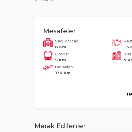
Mesafeler
Sağlık Ocağı
Res
8 Km
1,5
Otogar
Mer
9 Km
9 
Havaalanı
130 Km
HA
Merak Edilenler