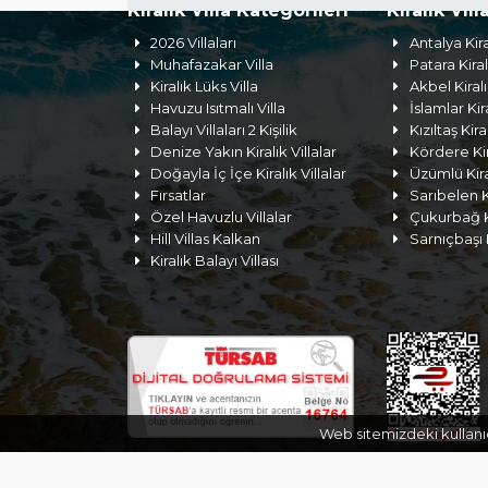
Kiralık Villa Kategorileri
Kiralık Vill
2026 Villaları
Antalya Kira
Muhafazakar Villa
Patara Kiral
Kiralık Lüks Villa
Akbel Kiralı
Havuzu Isıtmalı Villa
İslamlar Kira
Balayı Villaları 2 Kişilik
Kızıltaş Kira
Denize Yakın Kiralık Villalar
Kördere Kira
Doğayla İç İçe Kiralık Villalar
Üzümlü Kiral
Fırsatlar
Sarıbelen Ki
Özel Havuzlu Villalar
Çukurbağ Ki
Hill Villas Kalkan
Sarnıçbaşı K
Kiralık Balayı Villası
Web sitemizdeki kullanıc