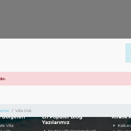
ır.
lamlar
Villa Gök
a Bölgeleri
En Popüler Blog
Kiralık 
Yazılarımız
lık Villa
Kalkan 