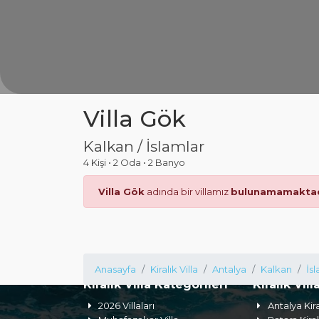
Villa Gök
Kalkan / İslamlar
4 Kişi
•
2 Oda
•
2 Banyo
Villa Gök
adında bir villamız
bulunamamaktad
Anasayfa
Kiralık Villa
Antalya
Kalkan
İs
Kiralık Villa Kategorileri
Kiralık Vill
2026 Villaları
Antalya Kira