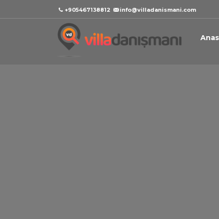
+905467138812
info@villadanismani.com
Anas