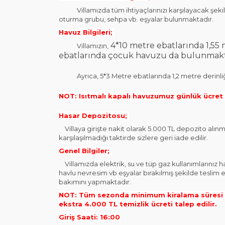
Villamızda tüm ihtiyaçlarınızı karşılayacak şekil
oturma grubu, sehpa vb. eşyalar bulunmaktadır.
Havuz Bilgileri;
4*10 metre ebatlarında 1,55 
Villamızın,
ebatlarında çocuk havuzu da bulunmakt
Ayrıca, 5*3 Metre ebatlarında 1,2 metre derinliğin
NOT: Isıtmalı kapalı havuzumuz günlük ücret 
Hasar Depozitosu;
Villaya girişte nakit olarak 5.000 TL depozito alınma
karşılaşılmadığı taktirde sizlere geri iade edilir.
Genel Bilgiler;
Villamızda elektrik, su ve tüp gaz kullanımlarınız ha
havlu nevresim vb eşyalar bırakılmış şekilde teslim 
bakımını yapmaktadır.
NOT: Tüm sezonda minimum kiralama süresi 3
ekstra 4.000 TL temizlik ücreti talep edilir.
Giriş Saati: 16:00