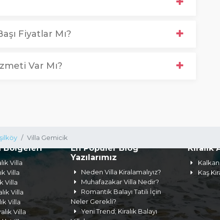
aşı Fiyatlar Mı?
zmeti Var Mı?
şilköy
Villa Gemicik
a Bölgeleri
En Popüler Blog
Kiralık 
Yazılarımız
lık Villa
Kalkan 
Neden Villa Kiralamalıyız?
ık Villa
Kaş Kir
Muhafazakar Villa Nedir?
k Villa
Romantik Balayı Tatili İçin
lık Villa
Neler Gerekli?
lık Villa
Yeni Trend; Kiralık Balayı
lık Villa