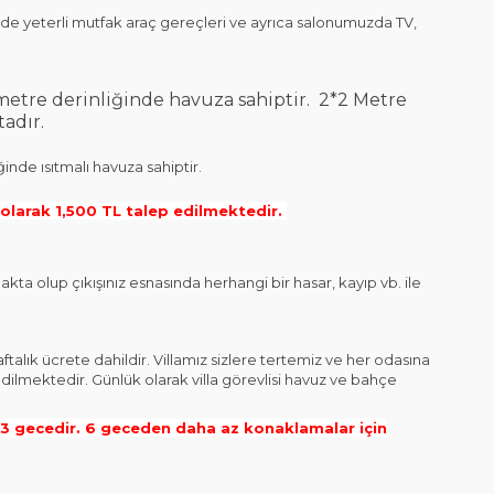
de yeterli mutfak araç gereçleri ve ayrıca salonumuzda TV,
metre derinliğinde havuza sahiptir.
2*2 Metre
adır.
de ısıtmalı havuza sahiptir.
olarak 1,500 TL talep edilmektedir.
kta olup çıkışınız esnasında herhangi bir hasar, kayıp vb. ile
ftalık ücrete dahildir. Villamız sizlere tertemiz ve her odasına
edilmektedir. Günlük olarak villa görevlisi havuz ve bahçe
 gecedir. 6 geceden daha az konaklamalar için