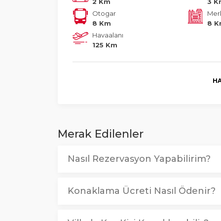
2 Km
3 
Otogar
Mer
8 Km
8 
Havaalanı
125 Km
HA
Merak Edilenler
Nasıl Rezervasyon Yapabilirim?
Konaklama Ücreti Nasıl Ödenir?