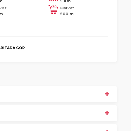
Km
5 Km
kez
Market
Km
500 m
RITADA GÖR