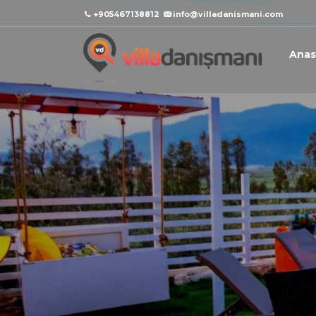
+905467138812
info@villadanismani.com
Anas