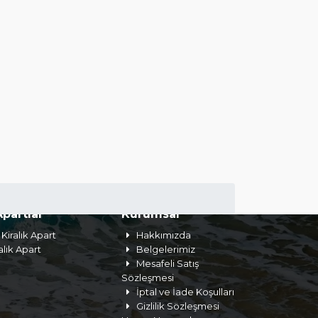
Apartlar
Kurumsal
Kiralık Apart
Hakkımızda
alık Apart
Belgelerimiz
Mesafeli Satış
Sözleşmesi
İptal ve İade Koşulları
Gizlilik Sözleşmesi