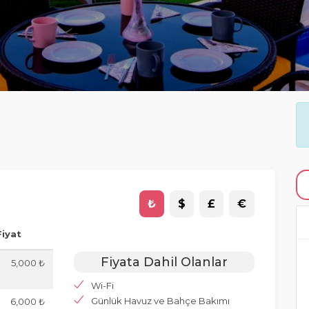
₺
$
£
€
Fiyat
Fiyata Dahil Olanlar
5,000 ₺
Wi-Fi
Günlük Havuz ve Bahçe Bakımı
6,000 ₺