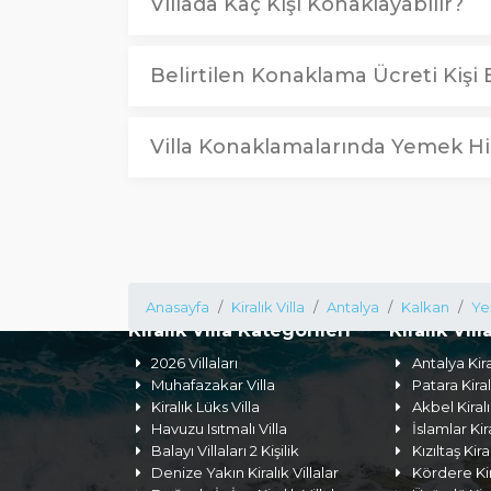
Villada Kaç Kişi Konaklayabilir?
Belirtilen Konaklama Ücreti Kişi B
Villa Konaklamalarında Yemek Hi
Anasayfa
Kiralık Villa
Antalya
Kalkan
Ye
Kiralık Villa Kategorileri
Kiralık Vill
2026 Villaları
Antalya Kira
Muhafazakar Villa
Patara Kiral
Kiralık Lüks Villa
Akbel Kiralı
Havuzu Isıtmalı Villa
İslamlar Kira
Balayı Villaları 2 Kişilik
Kızıltaş Kira
Denize Yakın Kiralık Villalar
Kördere Kira