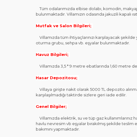
Tüm odalarımızda elbise dolabı, komodin, makyaj 
bulunmaktadır. Villamızın odasında jakuzili kapalı ı
Mutfak ve Salon Bilgileri;
Villamızda tüm ihtiyaçlarınızı karşılayacak şekilde
oturma grubu, sehpa vb. eşyalar bulunmaktadır.
Havuz Bilgileri;
Villamızda 3,5 * 9 metre ebatlarında 1,60 metre de
Hasar Depozitosu;
Villaya girişte nakit olarak 5000 TL depozito alınmak
karşılaşılmadığı taktirde sizlere geri iade edilir.
Genel Bilgiler;
Villamızda elektrik, su ve tüp gaz kullanımlarınız ha
havlu nevresim vb eşyalar bırakılmış şekilde teslim 
bakımını yapmaktadır.