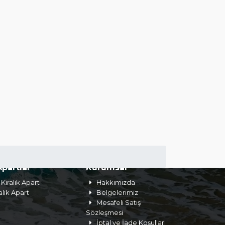
Apartlar
Kurumsal
Kiralık Apart
Hakkımızda
alık Apart
Belgelerimiz
Mesafeli Satış
Sözleşmesi
İptal ve İade Koşulları