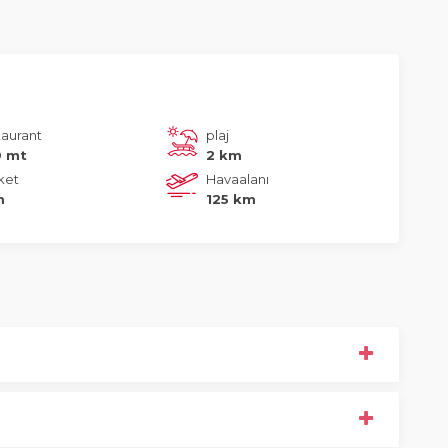
taurant
plaj
 mt
2 km
ket
Havaalanı
m
125 km