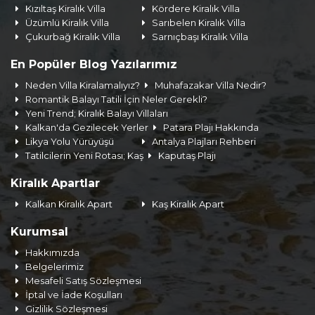
Kızıltaş Kiralık Villa
Kördere Kiralık Villa
Üzümlü Kiralık Villa
Sarıbelen Kiralık Villa
Çukurbağ Kiralık Villa
Sarnıçbaşı Kiralık Villa
En Popüler Blog Yazılarımız
Neden Villa Kiralamalıyız?
Muhafazakar Villa Nedir?
Romantik Balayı Tatili İçin Neler Gerekli?
Yeni Trend; Kiralık Balayı Villaları
Kalkan'da Gezilecek Yerler
Patara Plajı Hakkında
Likya Yolu Yürüyüşü
Antalya Plajları Rehberi
Tatilcilerin Yeni Rotası; Kaş
Kaputaş Plajı
Kiralık Apartlar
Kalkan Kiralık Apart
Kaş Kiralık Apart
Kurumsal
Hakkımızda
Belgelerimiz
Mesafeli Satış Sözleşmesi
İptal ve İade Koşulları
Gizlilik Sözleşmesi