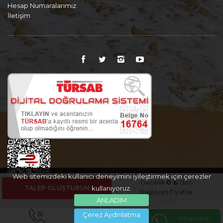
Hesap Numaralarımız
İletişim
Web sitemizdeki kullanıcı deneyimini iyileştirmek için çerezler
Gecelik
0 ₺
'den
TALEP OLUŞTURUN
kullanıyoruz.
Başlayan Fiyatlar
ANLADIM
Çerez Aydınlatma
Whatsapp