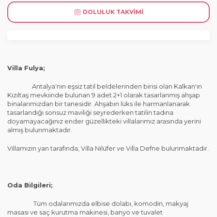
DOLULUK TAKVIMI
Villa Fulya;
Antalya'nın eşsiz tatil beldelerinden birisi olan Kalkan'ın
Kızıltaş mevkiinde bulunan 9 adet 2+1 olarak tasarlanmış ahşap
binalarımızdan bir tanesidir. Ahşabın lüks ile harmanlanarak
tasarlandığı sonsuz maviliği seyrederken tatilin tadına
doyamayacağınız ender güzellikteki villalarımız arasında yerini
almış bulunmaktadır.
Villamızın yan tarafında, Villa Nilüfer ve Villa Defne bulunmaktadır.
Oda Bilgileri;
Tüm odalarımızda elbise dolabı, komodin, makyaj
masası ve saç kurutma makinesi, banyo ve tuvalet