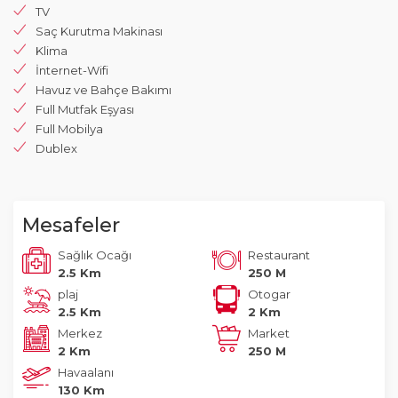
TV
Saç Kurutma Makinası
Klima
İnternet-Wifi
Havuz ve Bahçe Bakımı
Full Mutfak Eşyası
Full Mobilya
Dublex
Mesafeler
Sağlık Ocağı
Restaurant
2.5 Km
250 M
plaj
Otogar
2.5 Km
2 Km
Merkez
Market
2 Km
250 M
Havaalanı
130 Km