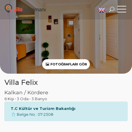
FOTOĞRAFLARI GÖR
Villa Felix
Kalkan / Kördere
6 Kişi
•
3 Oda
•
3 Banyo
T.C Kültür ve Turizm Bakanlığı
Belge No.: 07-2308