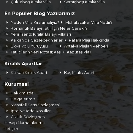
Çukurbağ Kiralık Villa
Sarnıçbaşı Kiralık Villa
En Popüler Blog Yazılarımız
Neden Villa Kiralamalıyız?
Muhafazakar Villa Nedir?
Romantik Balayı Tatili İçin Neler Gerekli?
Yeni Trend; Kiralık Balayı Villaları
Kalkan'da Gezilecek Yerler
Patara Plajı Hakkında
Likya Yolu Yürüyüşü
Antalya Plajları Rehberi
Tatilcilerin Yeni Rotası; Kaş
Kaputaş Plajı
Kiralık Apartlar
Kalkan Kiralık Apart
Kaş Kiralık Apart
Kurumsal
Hakkımızda
Belgelerimiz
Mesafeli Satış Sözleşmesi
İptal ve İade Koşulları
Gizlilik Sözleşmesi
Hesap Numaralarımız
İletişim