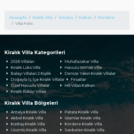
Anasayfa
Kiralık Villa
Antalya
Kalkan
Kördere
Villa Felix
Kiralık Villa Kategorileri
2026 Villaları
Muhafazakar Villa
Kiralık Lüks Villa
Havuzu Isıtmalı Villa
Balayı Villaları 2 Kişilik
Denize Yakın Kiralık Villalar
Doğayla İç İçe Kiralık Villalar
Fırsatlar
Özel Havuzlu Villalar
Hill Villas Kalkan
Kiralık Balayı Villası
Kiralık Villa Bölgeleri
Antalya Kiralık Villa
Patara Kiralık Villa
Akbel Kiralık Villa
İslamlar Kiralık Villa
Kızıltaş Kiralık Villa
Kördere Kiralık Villa
Üzümlü Kiralık Villa
Sarıbelen Kiralık Villa