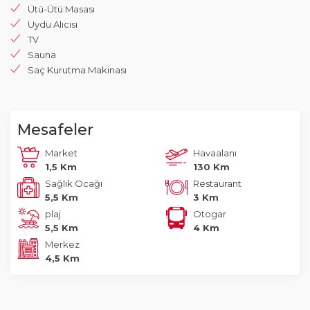
Ütü-Ütü Masası
Uydu Alıcısı
TV
Sauna
Saç Kurutma Makinası
Mesafeler
Market
Havaalanı
1,5 Km
130 Km
Sağlık Ocağı
Restaurant
5,5 Km
3 Km
plaj
Otogar
5,5 Km
4 Km
Merkez
4,5 Km