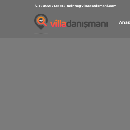
+905467138812
info@villadanismani.com
Anas