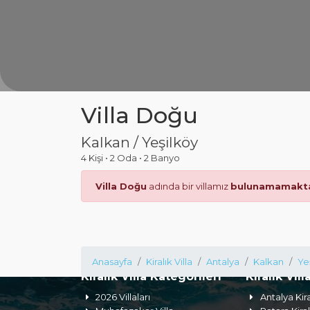
Villa Doğu
Kalkan / Yeşilköy
4 Kişi
•
2 Oda
•
2 Banyo
Villa Doğu
adında bir villamız
bulunamamakta
Anasayfa
Kiralık Villa
Antalya
Kalkan
Ye
Kiralık Villa Kategorileri
Kiralık Vill
2026 Villaları
Antalya Kira