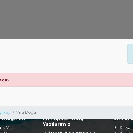
dır.
şilköy
Villa Doğu
a Bölgeleri
En Popüler Blog
Kiralık 
Yazılarımız
lık Villa
Kalkan 