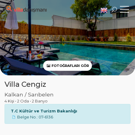
FOTOĞRAFLARI GÖR
Villa Cengiz
Kalkan / Sarıbelen
4 Kişi
•
2 Oda
•
2 Banyo
T.C Kültür ve Turizm Bakanlığı
Belge No.: 07-6136