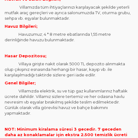
Villamızda tüm ihtiyaçlarınızı karşılayacak şekilde yeterli
mutfak araç gereçleri ve ayrıca salonumuzda TV, oturma grubu,
sehpa vb. eşyalar bulunmaktadır.
Havuz Bilgileri;
Havuzumuz; 4 * 8 metre ebatlarında 1,55 metre
derinliğinde havuzu bulunmaktadır.
Hasar Depozitosu;
Villaya girişte nakit olarak 5000 TL depozito alınmakta
olup çıkışınız esnasında herhangi bir hasar, kayıp vb. ile
karşılaşılmadığı taktirde sizlere geri iade edilir.
Genel Bilgiler;
Villamızda elektrik, su ve tüp gaz kullanımlarınız haftalık
ücrete dahildir. Villamız sizlere tertemiz ve her odasına havlu
nevresim vb eşyalar bırakılmış şekilde teslim edilmektedir.
Günlük olarak villa görevlisi havuz ve bahçe bakımını
yapmaktadır.
NOT: Minimum kiralama süresi 3 gecedir. 7 geceden
daha az konaklamalar için ekstra 2.500 temizlik ücreti