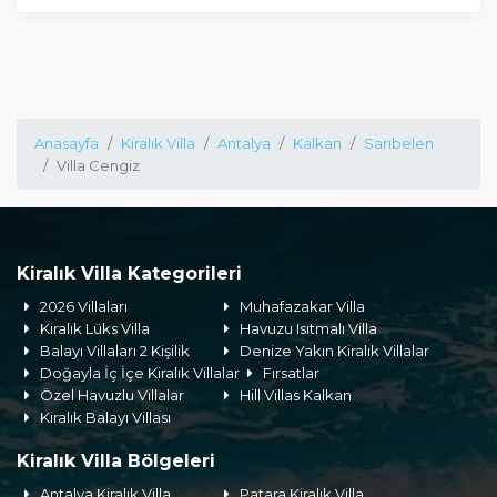
Anasayfa
Kiralık Villa
Antalya
Kalkan
Sarıbelen
Villa Cengiz
Kiralık Villa Kategorileri
2026 Villaları
Muhafazakar Villa
Kiralık Lüks Villa
Havuzu Isıtmalı Villa
Balayı Villaları 2 Kişilik
Denize Yakın Kiralık Villalar
Doğayla İç İçe Kiralık Villalar
Fırsatlar
Özel Havuzlu Villalar
Hill Villas Kalkan
Kiralık Balayı Villası
Kiralık Villa Bölgeleri
Antalya Kiralık Villa
Patara Kiralık Villa