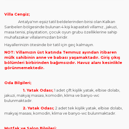
Villa Cengiz;
Antalya'nın eşsiz tatil beldelerinden birisi olan Kalkan
Sarıbelen bölgesinde bulunan 4 kişi kapasiteli villamız , jakuzi,
masa tenisi, playstation, çocuk oyun grubu özelliklerine sahip
muhafazakar villalarımızdan biridir.
Hayallerinizin ötesinde bir tatil için geç kalmayın.
NOT: Villamızın üst katında Temmuz ayından itibaren
mülk sahibinin anne ve babası yaşamaktadır. Giriş çıkış
bölümleri birbirinden bağımsızdır. Havuz alanı kesinlikle
görünmemektedir.
Oda Bilgileri;
1. Yatak Odası;
1 adet çift kişilik yatak, elbise dolabı,
jakuzi, makyaj masası, komodin, klima ve banyo-wc
bulunmaktadır.
2. Yatak Odası;
2 adet tek kişilik yatak, elbise dolabı,
makyaj masası, komodin, klima ve banyo-wc bulunmaktadır.
Mutfak ve Salon Bilgileri;