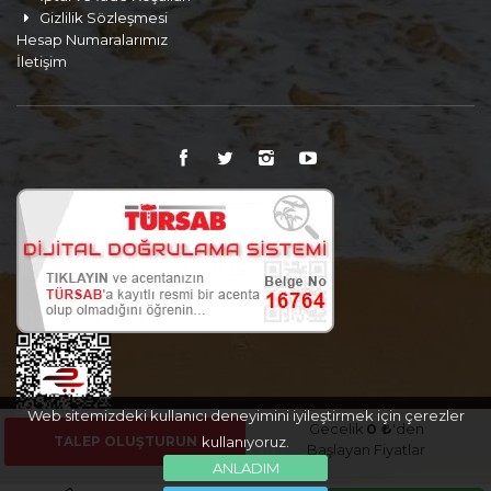
Gizlilik Sözleşmesi
Hesap Numaralarımız
İletişim
Web sitemizdeki kullanıcı deneyimini iyileştirmek için çerezler
Gecelik
0 ₺
'den
TALEP OLUŞTURUN
kullanıyoruz.
Başlayan Fiyatlar
ANLADIM