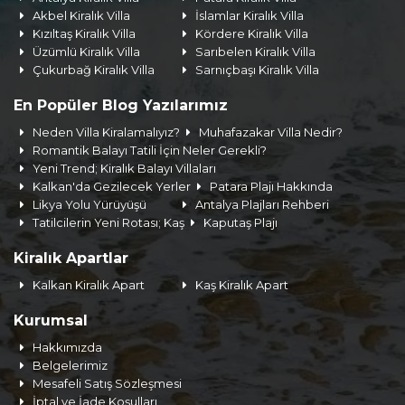
Akbel Kiralık Villa
İslamlar Kiralık Villa
Kızıltaş Kiralık Villa
Kördere Kiralık Villa
Üzümlü Kiralık Villa
Sarıbelen Kiralık Villa
Çukurbağ Kiralık Villa
Sarnıçbaşı Kiralık Villa
En Popüler Blog Yazılarımız
Neden Villa Kiralamalıyız?
Muhafazakar Villa Nedir?
Romantik Balayı Tatili İçin Neler Gerekli?
Yeni Trend; Kiralık Balayı Villaları
Kalkan'da Gezilecek Yerler
Patara Plajı Hakkında
Likya Yolu Yürüyüşü
Antalya Plajları Rehberi
Tatilcilerin Yeni Rotası; Kaş
Kaputaş Plajı
Kiralık Apartlar
Kalkan Kiralık Apart
Kaş Kiralık Apart
Kurumsal
Hakkımızda
Belgelerimiz
Mesafeli Satış Sözleşmesi
İptal ve İade Koşulları