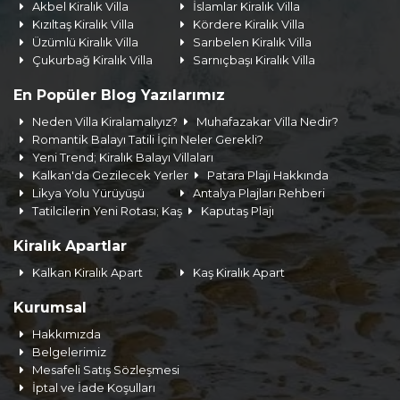
Akbel Kiralık Villa
İslamlar Kiralık Villa
Kızıltaş Kiralık Villa
Kördere Kiralık Villa
Üzümlü Kiralık Villa
Sarıbelen Kiralık Villa
Çukurbağ Kiralık Villa
Sarnıçbaşı Kiralık Villa
En Popüler Blog Yazılarımız
Neden Villa Kiralamalıyız?
Muhafazakar Villa Nedir?
Romantik Balayı Tatili İçin Neler Gerekli?
Yeni Trend; Kiralık Balayı Villaları
Kalkan'da Gezilecek Yerler
Patara Plajı Hakkında
Likya Yolu Yürüyüşü
Antalya Plajları Rehberi
Tatilcilerin Yeni Rotası; Kaş
Kaputaş Plajı
Kiralık Apartlar
Kalkan Kiralık Apart
Kaş Kiralık Apart
Kurumsal
Hakkımızda
Belgelerimiz
Mesafeli Satış Sözleşmesi
İptal ve İade Koşulları