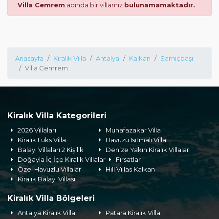
Villa Cemrem
adında bir villamız
bulunamamaktadır.
Anasayfa
Kiralık Villa
Antalya
Kalkan
Sarnıçbaşı
Villa Cemrem
Kiralık Villa Kategorileri
2026 Villaları
Muhafazakar Villa
Kiralık Lüks Villa
Havuzu Isıtmalı Villa
Balayı Villaları 2 Kişilik
Denize Yakın Kiralık Villalar
Doğayla İç İçe Kiralık Villalar
Fırsatlar
Özel Havuzlu Villalar
Hill Villas Kalkan
Kiralık Balayı Villası
Kiralık Villa Bölgeleri
Antalya Kiralık Villa
Patara Kiralık Villa