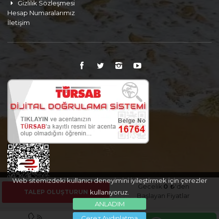
Gizlilik Sözleşmesi
Hesap Numaralarımız
İletişim
Web sitemizdeki kullanıcı deneyimini iyileştirmek için çerezler
Gecelik
0 ₺
'den
TALEP OLUŞTURUN
kullanıyoruz.
Başlayan Fiyatlar
ANLADIM
Çerez Aydınlatma