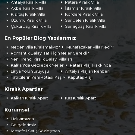
Antalya Kiralık Villa
Patara Kiralık Villa
Akbel Kiralık Villa
İslamlar Kiralık Villa
Kızıltaş Kiralık Villa
Kördere Kiralık Villa
Üzümlü Kiralık Villa
Sarıbelen Kiralık Villa
Çukurbağ Kiralık Villa
Sarnıçbaşı Kiralık Villa
En Popüler Blog Yazılarımız
Neden Villa Kiralamalıyız?
Muhafazakar Villa Nedir?
Romantik Balayı Tatili İçin Neler Gerekli?
Yeni Trend; Kiralık Balayı Villaları
Kalkan'da Gezilecek Yerler
Patara Plajı Hakkında
Likya Yolu Yürüyüşü
Antalya Plajları Rehberi
Tatilcilerin Yeni Rotası; Kaş
Kaputaş Plajı
Kiralık Apartlar
Kalkan Kiralık Apart
Kaş Kiralık Apart
Kurumsal
Hakkımızda
Belgelerimiz
Mesafeli Satış Sözleşmesi