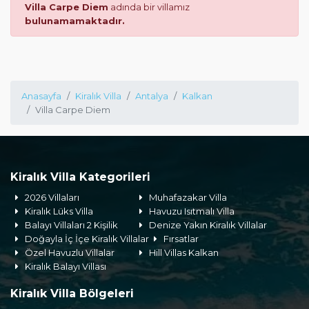
Villa Carpe Diem
adında bir villamız
bulunamamaktadır.
Anasayfa
Kiralık Villa
Antalya
Kalkan
Villa Carpe Diem
Kiralık Villa Kategorileri
2026 Villaları
Muhafazakar Villa
Kiralık Lüks Villa
Havuzu Isıtmalı Villa
Balayı Villaları 2 Kişilik
Denize Yakın Kiralık Villalar
Doğayla İç İçe Kiralık Villalar
Fırsatlar
Özel Havuzlu Villalar
Hill Villas Kalkan
Kiralık Balayı Villası
Kiralık Villa Bölgeleri