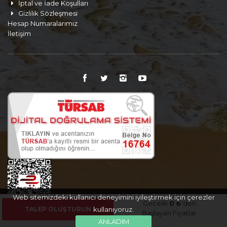
İptal ve İade Koşulları
Gizlilik Sözleşmesi
Hesap Numaralarımız
İletişim
Web sitemizdeki kullanıcı deneyimini iyileştirmek için çerezler
Gecelik
0 ₺
'den
TALEP OLUŞTURUN
kullanıyoruz.
Başlayan Fiyatlar
ANLADIM