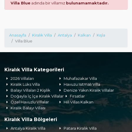
Villa Blue
adında bir villamız
bulunamamaktadır.
Anasayfa
Kiralık Villa
Antalya
Kalkan
Kışla
Villa Blue
Kiralık Villa Kategorileri
2026 Villaları
Muhafazakar Villa
Kiralık Lüks Villa
Havuzu Isıtmalı Villa
Balayı Villaları 2 Kişilik
Denize Yakın Kiralık Villalar
Doğayla İç İçe Kiralık Villalar
Fırsatlar
Özel Havuzlu Villalar
Hill Villas Kalkan
Kiralık Balayı Villası
Kiralık Villa Bölgeleri
Antalya Kiralık Villa
Patara Kiralık Villa