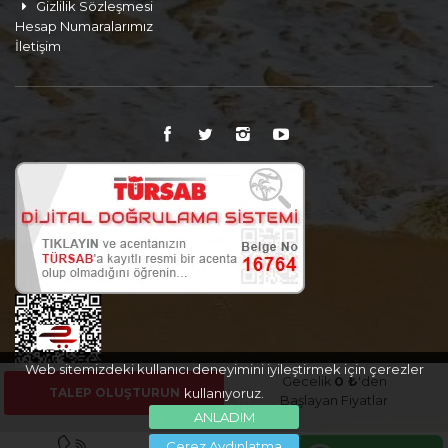
Gizlilik Sözleşmesi
Hesap Numaralarımız
İletişim
Web sitemizdeki kullanıcı deneyimini iyileştirmek için çerezler
Gecelik
0 ₺
'den
TALEP OLUŞTURUN
kullanıyoruz.
Başlayan Fiyatlar
ANLADIM
Çerez Aydınlatma