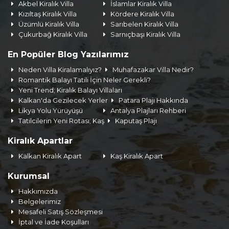
Akbel Kiralık Villa
İslamlar Kiralık Villa
Kızıltaş Kiralık Villa
Kördere Kiralık Villa
Üzümlü Kiralık Villa
Sarıbelen Kiralık Villa
Çukurbağ Kiralık Villa
Sarnıçbaşı Kiralık Villa
En Popüler Blog Yazılarımız
Neden Villa Kiralamalıyız?
Muhafazakar Villa Nedir?
Romantik Balayı Tatili İçin Neler Gerekli?
Yeni Trend; Kiralık Balayı Villaları
Kalkan'da Gezilecek Yerler
Patara Plajı Hakkında
Likya Yolu Yürüyüşü
Antalya Plajları Rehberi
Tatilcilerin Yeni Rotası; Kaş
Kaputaş Plajı
Kiralık Apartlar
Kalkan Kiralık Apart
Kaş Kiralık Apart
Kurumsal
Hakkımızda
Belgelerimiz
Mesafeli Satış Sözleşmesi
İptal ve İade Koşulları