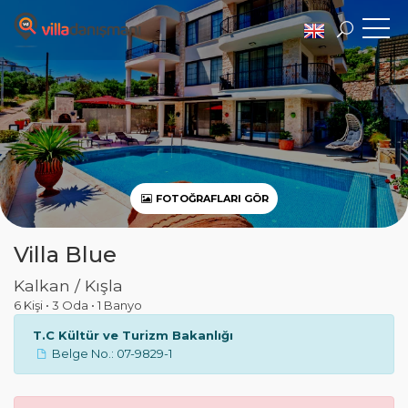
FOTOĞRAFLARI GÖR
Villa Blue
Kalkan / Kışla
6 Kişi
•
3 Oda
•
1 Banyo
T.C Kültür ve Turizm Bakanlığı
Belge No.: 07-9829-1