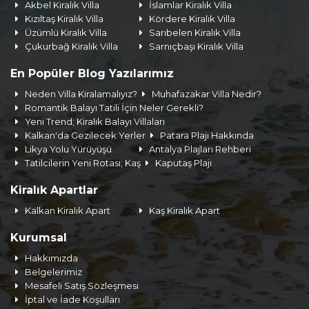
Akbel Kiralık Villa
İslamlar Kiralık Villa
Kızıltaş Kiralık Villa
Kördere Kiralık Villa
Üzümlü Kiralık Villa
Sarıbelen Kiralık Villa
Çukurbağ Kiralık Villa
Sarnıçbaşı Kiralık Villa
En Popüler Blog Yazılarımız
Neden Villa Kiralamalıyız?
Muhafazakar Villa Nedir?
Romantik Balayı Tatili İçin Neler Gerekli?
Yeni Trend; Kiralık Balayı Villaları
Kalkan'da Gezilecek Yerler
Patara Plajı Hakkında
Likya Yolu Yürüyüşü
Antalya Plajları Rehberi
Tatilcilerin Yeni Rotası; Kaş
Kaputaş Plajı
Kiralık Apartlar
Kalkan Kiralık Apart
Kaş Kiralık Apart
Kurumsal
Hakkımızda
Belgelerimiz
Mesafeli Satış Sözleşmesi
İptal ve İade Koşulları