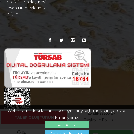
Gizlilik Sözleşmesi
Hesap Numaralarımız
İletişim
Web sitemizdeki kullanıcı deneyimini iyileştirmek için çerezler
Gecelik
0 ₺
'den
TALEP OLUŞTURUN
kullanıyoruz.
Başlayan Fiyatlar
ANLADIM
Çerez Aydınlatma