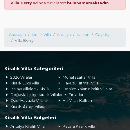
Villa Berry
adında bir villamız
bulunamamaktadır.
Anasayfa
Kiralık Villa
Antalya
Kalkan
Çayköy
Villa Berry
Kiralık Villa Kategorileri
2026 Villaları
Muhafazakar Villa
Kiralık Lüks Villa
Havuzu Isıtmalı Villa
Balayı Villaları 2 Kişilik
Denize Yakın Kiralık Villalar
Doğayla İç İçe Kiralık Villalar
Fırsatlar
Özel Havuzlu Villalar
Hill Villas Kalkan
Kiralık Balayı Villası
Kiralık Villa Bölgeleri
Antalya Kiralık Villa
Patara Kiralık Villa