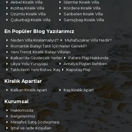
Akbel Kiralık Villa
İslamlar Kiralık Villa
Kızıltaş Kiralık Villa
Kördere Kiralık Villa
Üzümlü Kiralık Villa
Sarıbelen Kiralık Villa
Çukurbağ Kiralık Villa
Sarnıçbaşı Kiralık Villa
En Popüler Blog Yazılarımız
Neden Villa Kiralamalıyız?
Muhafazakar Villa Nedir?
Romantik Balayı Tatili İçin Neler Gerekli?
Yeni Trend; Kiralık Balayı Villaları
Kalkan'da Gezilecek Yerler
Patara Plajı Hakkında
Likya Yolu Yürüyüşü
Antalya Plajları Rehberi
Tatilcilerin Yeni Rotası; Kaş
Kaputaş Plajı
Kiralık Apartlar
Kalkan Kiralık Apart
Kaş Kiralık Apart
Kurumsal
Hakkımızda
Belgelerimiz
Mesafeli Satış Sözleşmesi
İptal ve İade Koşulları