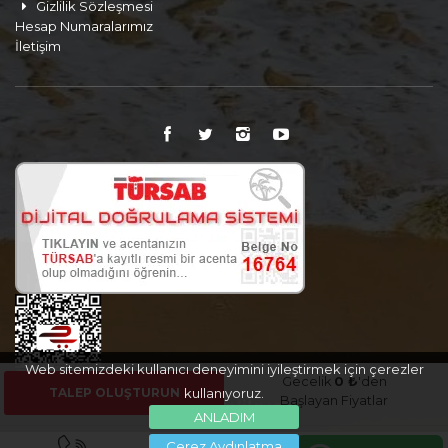
Gizlilik Sözleşmesi
Hesap Numaralarımız
İletişim
Web sitemizdeki kullanıcı deneyimini iyileştirmek için çerezler
Gecelik
0 ₺
'den
TALEP OLUŞTURUN
kullanıyoruz.
Başlayan Fiyatlar
ANLADIM
Çerez Aydınlatma