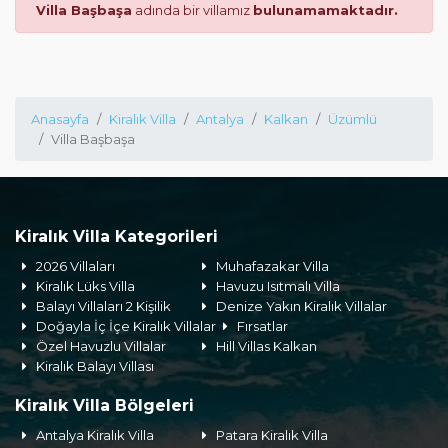
Villa Başbaşa
adında bir villamız
bulunamamaktadır.
Anasayfa
Kiralık Villa
Antalya
Kalkan
Üzümlü
Villa Başbaşa
Kiralık Villa Kategorileri
2026 Villaları
Muhafazakar Villa
Kiralık Lüks Villa
Havuzu Isıtmalı Villa
Balayı Villaları 2 Kişilik
Denize Yakın Kiralık Villalar
Doğayla İç İçe Kiralık Villalar
Fırsatlar
Özel Havuzlu Villalar
Hill Villas Kalkan
Kiralık Balayı Villası
Kiralık Villa Bölgeleri
Antalya Kiralık Villa
Patara Kiralık Villa