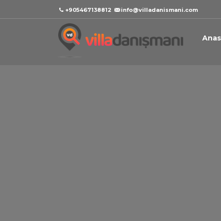
+905467138812
info@villadanismani.com
Anas