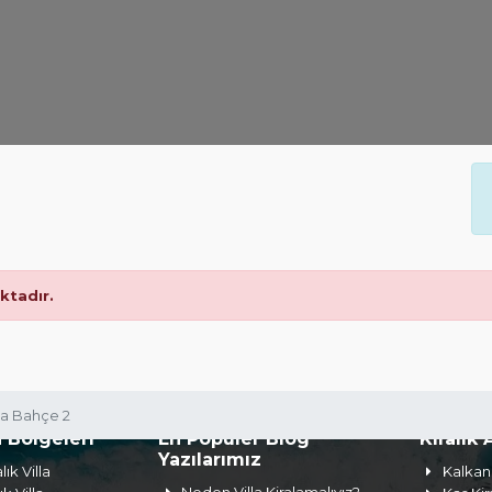
tadır.
lla Bahçe 2
a Bölgeleri
En Popüler Blog
Kiralık 
Yazılarımız
lık Villa
Kalkan 