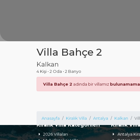
Villa Bahçe 2
Kalkan
4 Kişi
•
2 Oda
•
2 Banyo
Villa Bahçe 2
adında bir villamız
bulunamamak
Anasayfa
Kiralık Villa
Antalya
Kalkan
Vi
Kiralık Villa Kategorileri
Kiralık Vill
2026 Villaları
Antalya Kira