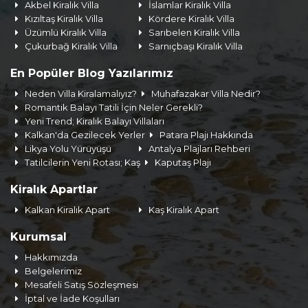
Akbel Kiralık Villa
İslamlar Kiralık Villa
Kızıltaş Kiralık Villa
Kördere Kiralık Villa
Üzümlü Kiralık Villa
Sarıbelen Kiralık Villa
Çukurbağ Kiralık Villa
Sarnıçbaşı Kiralık Villa
En Popüler Blog Yazılarımız
Neden Villa Kiralamalıyız?
Muhafazakar Villa Nedir?
Romantik Balayı Tatili İçin Neler Gerekli?
Yeni Trend; Kiralık Balayı Villaları
Kalkan'da Gezilecek Yerler
Patara Plajı Hakkında
Likya Yolu Yürüyüşü
Antalya Plajları Rehberi
Tatilcilerin Yeni Rotası; Kaş
Kaputaş Plajı
Kiralık Apartlar
Kalkan Kiralık Apart
Kaş Kiralık Apart
Kurumsal
Hakkımızda
Belgelerimiz
Mesafeli Satış Sözleşmesi
İptal ve İade Koşulları