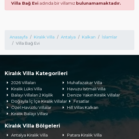
Villa Bağ Evi
adında bir villamız
bulunamamaktadır.
Anasayfa
Kiralık Villa
Antalya
Kalkan
İslamlar
Villa Bağ Evi
Kiralık Villa Kategorileri
2026 Villaları
Muhafazakar Villa
Kiralık Lüks Villa
Havuzu Isıtmalı Villa
Balayı Villaları 2 Kişilik
Denize Yakın Kiralık Villalar
Doğayla İç İçe Kiralık Villalar
Fırsatlar
Özel Havuzlu Villalar
Hill Villas Kalkan
Kiralık Balayı Villası
Kiralık Villa Bölgeleri
Antalya Kiralık Villa
Patara Kiralık Villa