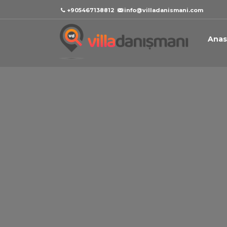
+905467138812
info@villadanismani.com
Anas