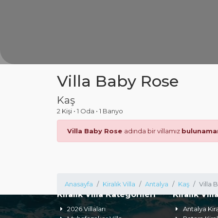
Villa Baby Rose
Kaş
2 Kişi
•
1 Oda
•
1 Banyo
Villa Baby Rose
adında bir villamız
bulunama
Anasayfa
Kiralık Villa
Antalya
Kaş
Villa
Kiralık Villa Kategorileri
Kiralık Vill
2026 Villaları
Antalya Kira