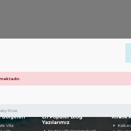
maktadır.
 Baby Rose
a Bölgeleri
En Popüler Blog
Kiralık 
Yazılarımız
lık Villa
Kalkan 