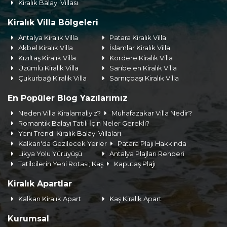
Kiralık Balayı Villası
Kiralık Villa Bölgeleri
Antalya Kiralık Villa
Patara Kiralık Villa
Akbel Kiralık Villa
İslamlar Kiralık Villa
Kızıltaş Kiralık Villa
Kördere Kiralık Villa
Üzümlü Kiralık Villa
Sarıbelen Kiralık Villa
Çukurbağ Kiralık Villa
Sarnıçbaşı Kiralık Villa
En Popüler Blog Yazılarımız
Neden Villa Kiralamalıyız?
Muhafazakar Villa Nedir?
Romantik Balayı Tatili İçin Neler Gerekli?
Yeni Trend; Kiralık Balayı Villaları
Kalkan'da Gezilecek Yerler
Patara Plajı Hakkında
Likya Yolu Yürüyüşü
Antalya Plajları Rehberi
Tatilcilerin Yeni Rotası; Kaş
Kaputaş Plajı
Kiralık Apartlar
Kalkan Kiralık Apart
Kaş Kiralık Apart
Kurumsal