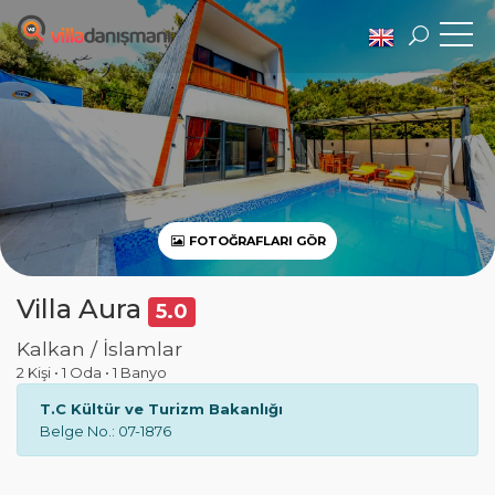
FOTOĞRAFLARI GÖR
Villa Aura
5.0
Kalkan / İslamlar
2 Kişi
•
1 Oda
•
1 Banyo
T.C Kültür ve Turizm Bakanlığı
Belge No.: 07-1876