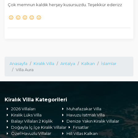
Çok memnun kaldık herşey kusursuzdu. Teşekkür ederizz
Anasayfa
Kiralık Villa
Antalya
Kalkan
İslamlar
Villa Aura
Kiralık Villa Kategorileri
2026 Villaları
Muhafazakar Villa
Kiralık Lüks Villa
Havuzu Isıtmalı Villa
Balayı Villaları 2 Kişilik
Denize Yakın Kiralık Villalar
Doğayla İç İçe Kiralık Villalar
Fırsatlar
Özel Havuzlu Villalar
Hill Villas Kalkan