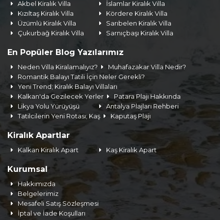
Akbel Kiralık Villa
İslamlar Kiralık Villa
Kızıltaş Kiralık Villa
Kördere Kiralık Villa
Üzümlü Kiralık Villa
Sarıbelen Kiralık Villa
Çukurbağ Kiralık Villa
Sarnıçbaşı Kiralık Villa
En Popüler Blog Yazılarımız
Neden Villa Kiralamalıyız?
Muhafazakar Villa Nedir?
Romantik Balayı Tatili İçin Neler Gerekli?
Yeni Trend; Kiralık Balayı Villaları
Kalkan'da Gezilecek Yerler
Patara Plajı Hakkında
Likya Yolu Yürüyüşü
Antalya Plajları Rehberi
Tatilcilerin Yeni Rotası; Kaş
Kaputaş Plajı
Kiralık Apartlar
Kalkan Kiralık Apart
Kaş Kiralık Apart
Kurumsal
Hakkımızda
Belgelerimiz
Mesafeli Satış Sözleşmesi
İptal ve İade Koşulları