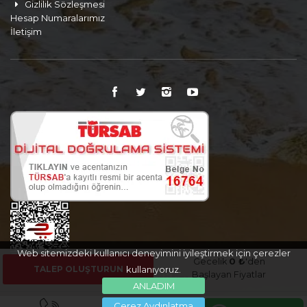
Gizlilik Sözleşmesi
Hesap Numaralarımız
İletişim
Web sitemizdeki kullanıcı deneyimini iyileştirmek için çerezler
Gecelik
0 ₺
'den
TALEP OLUŞTURUN
kullanıyoruz.
Başlayan Fiyatlar
ANLADIM
Çerez Aydınlatma