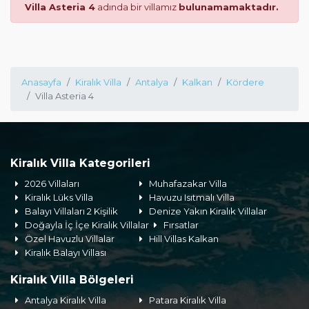
Villa Asteria 4
adında bir villamız
bulunamamaktadır.
Anasayfa
Kiralık Villa
Antalya
Kalkan
Kördere
Villa Asteria 4
Kiralık Villa Kategorileri
2026 Villaları
Muhafazakar Villa
Kiralık Lüks Villa
Havuzu Isıtmalı Villa
Balayı Villaları 2 Kişilik
Denize Yakın Kiralık Villalar
Doğayla İç İçe Kiralık Villalar
Fırsatlar
Özel Havuzlu Villalar
Hill Villas Kalkan
Kiralık Balayı Villası
Kiralık Villa Bölgeleri
Antalya Kiralık Villa
Patara Kiralık Villa