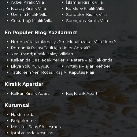
Akbel Kiralık Villa
İslamlar Kiralık Villa
Kızıltaş Kiralık Villa
Kördere Kiralık Villa
Üzümlü Kiralık Villa
Sarıbelen Kiralık Villa
Çukurbağ Kiralık Villa
Sarnıçbaşı Kiralık Villa
En Popüler Blog Yazılarımız
Neden Villa Kiralamalıyız?
Muhafazakar Villa Nedir?
Romantik Balayı Tatili İçin Neler Gerekli?
Yeni Trend; Kiralık Balayı Villaları
Kalkan'da Gezilecek Yerler
Patara Plajı Hakkında
Likya Yolu Yürüyüşü
Antalya Plajları Rehberi
Tatilcilerin Yeni Rotası; Kaş
Kaputaş Plajı
Kiralık Apartlar
Kalkan Kiralık Apart
Kaş Kiralık Apart
Kurumsal
Hakkımızda
Belgelerimiz
Mesafeli Satış Sözleşmesi
İptal ve İade Koşulları