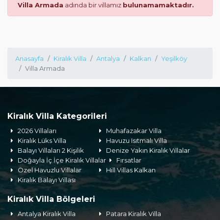
Villa Armada
adında bir villamız
bulunamamaktadır.
Anasayfa
Kiralık Villa
Antalya
Kalkan
Yeşilköy
Villa Armada
Kiralık Villa Kategorileri
2026 Villaları
Muhafazakar Villa
Kiralık Lüks Villa
Havuzu Isıtmalı Villa
Balayı Villaları 2 Kişilik
Denize Yakın Kiralık Villalar
Doğayla İç İçe Kiralık Villalar
Fırsatlar
Özel Havuzlu Villalar
Hill Villas Kalkan
Kiralık Balayı Villası
Kiralık Villa Bölgeleri
Antalya Kiralık Villa
Patara Kiralık Villa