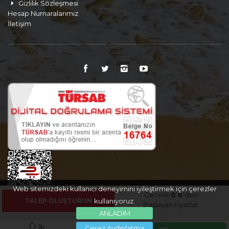
Gizlilik Sözleşmesi
Hesap Numaralarımız
İletişim
Web sitemizdeki kullanıcı deneyimini iyileştirmek için çerezler
Gecelik
0 ₺
'den
TALEP OLUŞTURUN
kullanıyoruz.
Başlayan Fiyatlar
ANLADIM
Çerez Aydınlatma