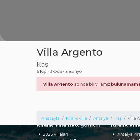
Villa Argento
Kaş
6 Kişi
•
3 Oda
•
3 Banyo
Villa Argento
adında bir villamız
bulunamama
Anasayfa
Kiralık Villa
Antalya
Kaş
Villa 
Kiralık Villa Kategorileri
Kiralık Vill
2026 Villaları
Antalya Kira