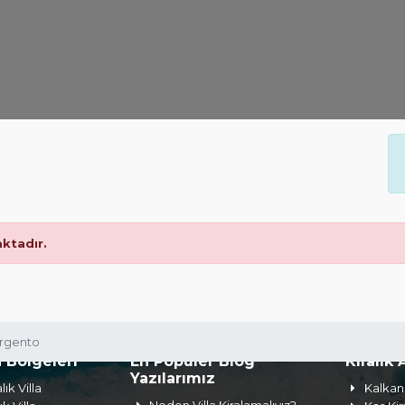
ktadır.
Argento
a Bölgeleri
En Popüler Blog
Kiralık 
Yazılarımız
lık Villa
Kalkan 