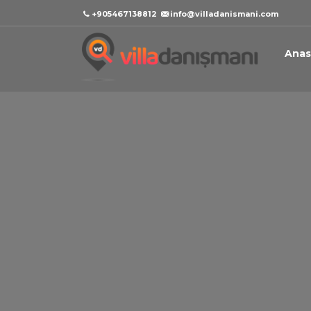
+905467138812
info@villadanismani.com
Anas