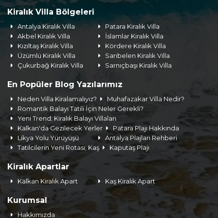
Kiralık Villa Bölgeleri
Antalya Kiralık Villa
Patara Kiralık Villa
Akbel Kiralık Villa
İslamlar Kiralık Villa
Kızıltaş Kiralık Villa
Kördere Kiralık Villa
Üzümlü Kiralık Villa
Sarıbelen Kiralık Villa
Çukurbağ Kiralık Villa
Sarnıçbaşı Kiralık Villa
En Popüler Blog Yazılarımız
Neden Villa Kiralamalıyız?
Muhafazakar Villa Nedir?
Romantik Balayı Tatili İçin Neler Gerekli?
Yeni Trend; Kiralık Balayı Villaları
Kalkan'da Gezilecek Yerler
Patara Plajı Hakkında
Likya Yolu Yürüyüşü
Antalya Plajları Rehberi
Tatilcilerin Yeni Rotası; Kaş
Kaputaş Plajı
Kiralık Apartlar
Kalkan Kiralık Apart
Kaş Kiralık Apart
Kurumsal
Hakkımızda