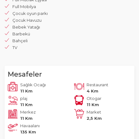
Full Mobilya
Çocuk oyun parkı
Çocuk Havuzu
Bebek Yatağı
Barbekü
Bahçeli
TV
Mesafeler
Sağlık Ocağı
Restaurant
11 Km
4 Km
plaj
Otogar
11 Km
11 Km
Merkez
Market
11 Km
2,5 Km
Havaalanı
135 Km