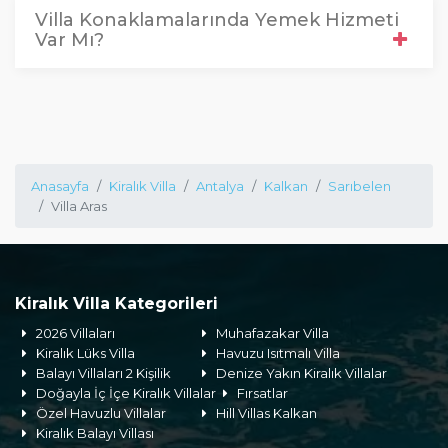
Villa Konaklamalarında Yemek Hizmeti
Var Mı?
Anasayfa
Kiralık Villa
Antalya
Kalkan
Sarıbelen
Villa Aras
Kiralık Villa Kategorileri
2026 Villaları
Muhafazakar Villa
Kiralık Lüks Villa
Havuzu Isıtmalı Villa
Balayı Villaları 2 Kişilik
Denize Yakın Kiralık Villalar
Doğayla İç İçe Kiralık Villalar
Fırsatlar
Özel Havuzlu Villalar
Hill Villas Kalkan
Kiralık Balayı Villası