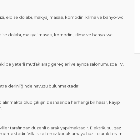
jakuzi, elbise dolabı, makyaj masası, komodin, klima ve banyo-wc
 elbise dolabı, makyaj masası, komodin, klima ve banyo-wc
lde yeterli mutfak araç gereçleri ve ayrıca salonumuzda TV,
re derinliğinde havuzu bulunmaktadır.
ınmakta olup çıkışınız esnasında herhangi bir hasar, kayıp
r.
arafından düzenli olarak yapılmaktadır. Elektrik, su, gaz
edilmemektedir. Villa size temiz konaklamaya hazır olarak teslim