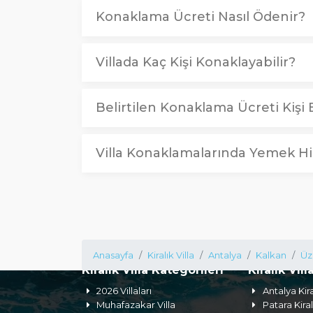
Konaklama Ücreti Nasıl Ödenir?
Villada Kaç Kişi Konaklayabilir?
Belirtilen Konaklama Ücreti Kişi B
Villa Konaklamalarında Yemek Hi
Anasayfa
Kiralık Villa
Antalya
Kalkan
Üz
Kiralık Villa Kategorileri
Kiralık Vill
2026 Villaları
Antalya Kira
Muhafazakar Villa
Patara Kiral