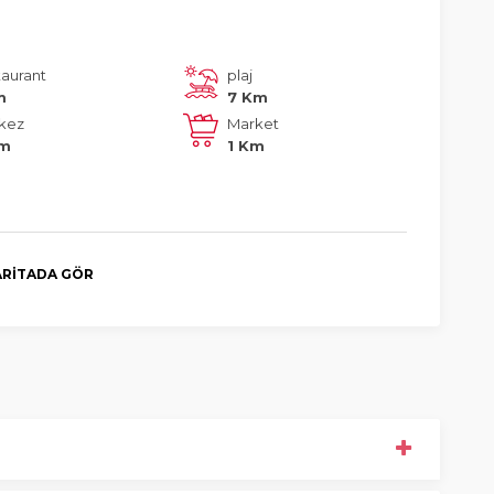
taurant
plaj
m
7 Km
kez
Market
Km
1 Km
RITADA GÖR