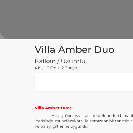
Villa Amber Duo
Kalkan / Üzümlü
4 Kişi
•
2 Oda
•
2 Banyo
Villa Amber Duo;
Antalya'nın eşsiz tatil beldelerinden birisi olan
içerisinde, muhafazakar villalarımızdan bir tanesidir
ve balayı çiftlerine uygundur.