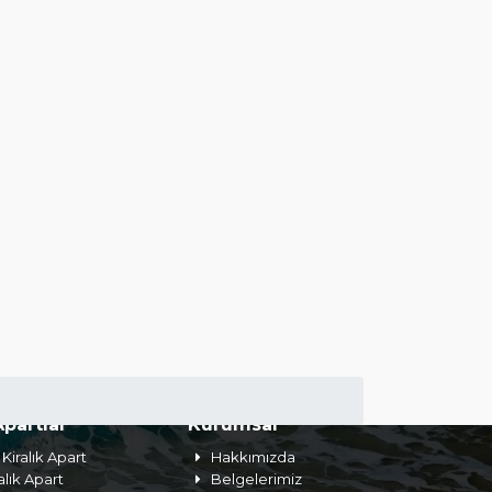
Apartlar
Kurumsal
Kiralık Apart
Hakkımızda
alık Apart
Belgelerimiz