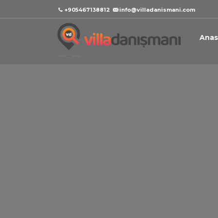
+905467138812
info@villadanismani.com
Anas