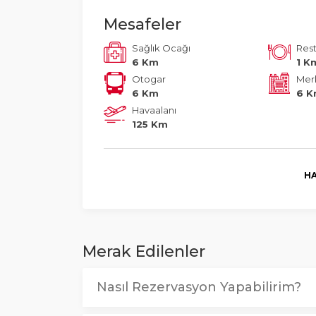
Mesafeler
Sağlık Ocağı
Res
6 Km
1 K
Otogar
Mer
6 Km
6 
Havaalanı
125 Km
HA
Merak Edilenler
Nasıl Rezervasyon Yapabilirim?