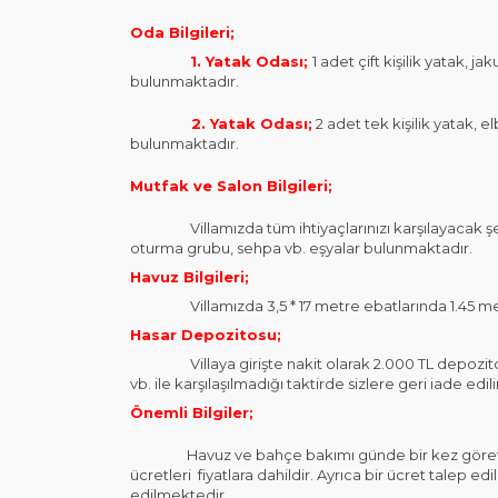
Oda Bilgileri;
1. Yatak Odası;
1 adet çift kişilik yatak, 
bulunmaktadır.
2. Yatak Odası;
2 adet tek kişilik yatak,
bulunmaktadır.
Mutfak ve Salon Bilgileri;
Villamızda tüm ihtiyaçlarınızı karşılayacak şeki
oturma grubu, sehpa vb. eşyalar bulunmaktadır.
Havuz Bilgileri;
Villamızda 3,5 * 17 metre ebatlarında 1.45 met
Hasar Depozitosu;
Villaya girişte nakit olarak 2.000 TL depozito al
vb. ile karşılaşılmadığı taktirde sizlere geri iade edili
Önemli Bilgiler;
Havuz ve bahçe bakımı günde bir kez görevliler t
ücretleri fiyatlara dahildir. Ayrıca bir ücret talep 
edilmektedir.