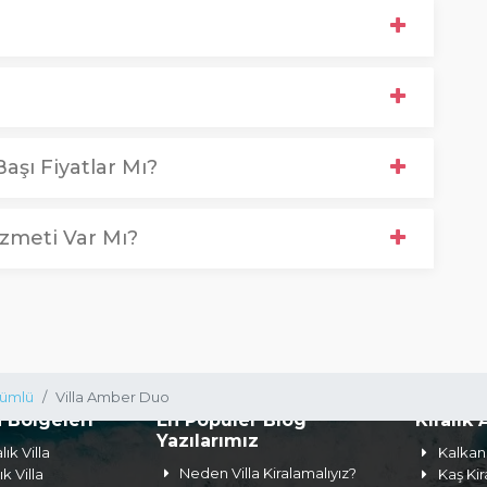
aşı Fiyatlar Mı?
zmeti Var Mı?
ümlü
Villa Amber Duo
a Bölgeleri
En Popüler Blog
Kiralık 
Yazılarımız
lık Villa
Kalkan 
Neden Villa Kiralamalıyız?
ık Villa
Kaş Kir