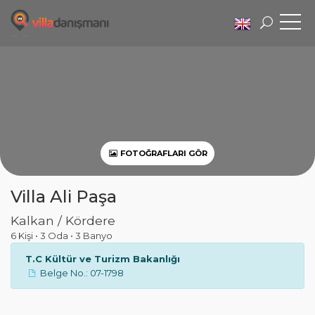
FOTOĞRAFLARI GÖR
Villa Ali Paşa
Kalkan / Kördere
6 Kişi
•
3 Oda
•
3 Banyo
T.C Kültür ve Turizm Bakanlığı
Belge No.: 07-1798