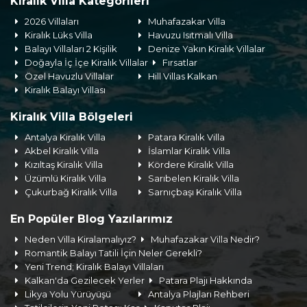
Kiralık Villa Kategorileri
2026 Villaları
Muhafazakar Villa
Kiralık Lüks Villa
Havuzu Isıtmalı Villa
Balayı Villaları 2 Kişilik
Denize Yakın Kiralık Villalar
Doğayla İç İçe Kiralık Villalar
Fırsatlar
Özel Havuzlu Villalar
Hill Villas Kalkan
Kiralık Balayı Villası
Kiralık Villa Bölgeleri
Antalya Kiralık Villa
Patara Kiralık Villa
Akbel Kiralık Villa
İslamlar Kiralık Villa
Kızıltaş Kiralık Villa
Kördere Kiralık Villa
Üzümlü Kiralık Villa
Sarıbelen Kiralık Villa
Çukurbağ Kiralık Villa
Sarnıçbaşı Kiralık Villa
En Popüler Blog Yazılarımız
Neden Villa Kiralamalıyız?
Muhafazakar Villa Nedir?
Romantik Balayı Tatili İçin Neler Gerekli?
Yeni Trend; Kiralık Balayı Villaları
Kalkan'da Gezilecek Yerler
Patara Plajı Hakkında
Likya Yolu Yürüyüşü
Antalya Plajları Rehberi