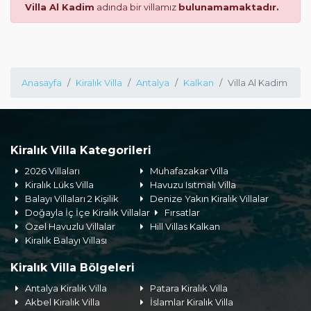
Villa Al Kadim
adında bir villamız
bulunamamaktadır.
Anasayfa
Kiralık Villa
Antalya
Kalkan
Villa Al Kadim
Kiralık Villa Kategorileri
2026 Villaları
Muhafazakar Villa
Kiralık Lüks Villa
Havuzu Isıtmalı Villa
Balayı Villaları 2 Kişilik
Denize Yakın Kiralık Villalar
Doğayla İç İçe Kiralık Villalar
Fırsatlar
Özel Havuzlu Villalar
Hill Villas Kalkan
Kiralık Balayı Villası
Kiralık Villa Bölgeleri
Antalya Kiralık Villa
Patara Kiralık Villa
Akbel Kiralık Villa
İslamlar Kiralık Villa