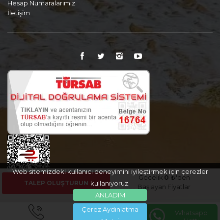
Hesap Numaralarımız
İletişim
Web sitemizdeki kullanıcı deneyimini iyileştirmek için çerezler
Gecelik
0 ₺
'den
TALEP OLUŞTURUN
kullanıyoruz.
Başlayan Fiyatlar
ANLADIM
Çerez Aydınlatma
Whatsapp