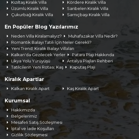
Kızıltaş Kiralık Villa
Kördere Kiralık Villa
Üzümlü Kiralık Villa
Sarıbelen Kiralık Villa
Çukurbağ Kiralık Villa
Sarnıçbaşı Kiralık Villa
En Popüler Blog Yazılarımız
Neden Villa Kiralamalıyız?
Muhafazakar Villa Nedir?
Romantik Balayı Tatili İçin Neler Gerekli?
Yeni Trend; Kiralık Balayı Villaları
Kalkan'da Gezilecek Yerler
Patara Plajı Hakkında
Likya Yolu Yürüyüşü
Antalya Plajları Rehberi
Tatilcilerin Yeni Rotası; Kaş
Kaputaş Plajı
Kiralık Apartlar
Kalkan Kiralık Apart
Kaş Kiralık Apart
Kurumsal
Hakkımızda
Belgelerimiz
Mesafeli Satış Sözleşmesi
İptal ve İade Koşulları
Gizlilik Sözleşmesi