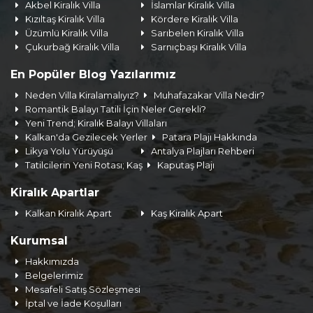
Akbel Kiralık Villa
İslamlar Kiralık Villa
Kızıltaş Kiralık Villa
Kördere Kiralık Villa
Üzümlü Kiralık Villa
Sarıbelen Kiralık Villa
Çukurbağ Kiralık Villa
Sarnıçbaşı Kiralık Villa
En Popüler Blog Yazılarımız
Neden Villa Kiralamalıyız?
Muhafazakar Villa Nedir?
Romantik Balayı Tatili İçin Neler Gerekli?
Yeni Trend; Kiralık Balayı Villaları
Kalkan'da Gezilecek Yerler
Patara Plajı Hakkında
Likya Yolu Yürüyüşü
Antalya Plajları Rehberi
Tatilcilerin Yeni Rotası; Kaş
Kaputaş Plajı
Kiralık Apartlar
Kalkan Kiralık Apart
Kaş Kiralık Apart
Kurumsal
Hakkımızda
Belgelerimiz
Mesafeli Satış Sözleşmesi
İptal ve İade Koşulları