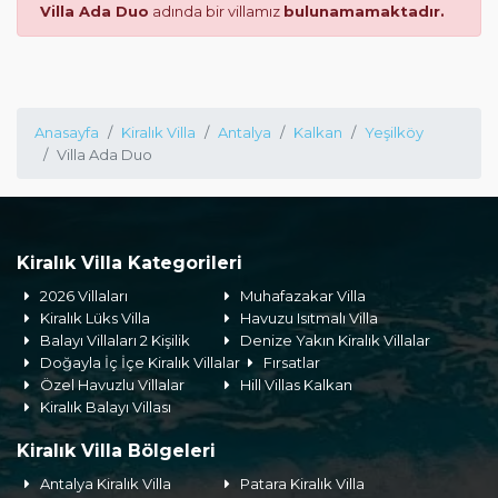
Villa Ada Duo
adında bir villamız
bulunamamaktadır.
Anasayfa
Kiralık Villa
Antalya
Kalkan
Yeşilköy
Villa Ada Duo
Kiralık Villa Kategorileri
2026 Villaları
Muhafazakar Villa
Kiralık Lüks Villa
Havuzu Isıtmalı Villa
Balayı Villaları 2 Kişilik
Denize Yakın Kiralık Villalar
Doğayla İç İçe Kiralık Villalar
Fırsatlar
Özel Havuzlu Villalar
Hill Villas Kalkan
Kiralık Balayı Villası
Kiralık Villa Bölgeleri
Antalya Kiralık Villa
Patara Kiralık Villa