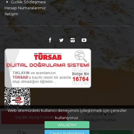
Gizlilik Sözleşmesi
Hesap Numaralarımız
İletişim
Web sitemizdeki kullanıcı deneyimini iyileştirmek için çerezler
Gecelik
0 ₺
'den
TALEP OLUŞTURUN
kullanıyoruz.
Başlayan Fiyatlar
ANLADIM
Çerez Aydınlatma