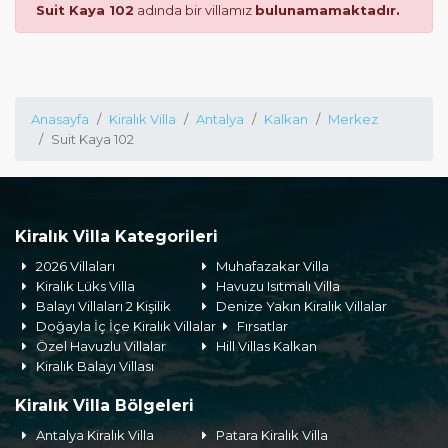
Suit Kaya 102
adında bir villamız
bulunamamaktadır.
Anasayfa
Kiralık Villa
Antalya
Kalkan
Merkez
Suit Kaya 102
Kiralık Villa Kategorileri
2026 Villaları
Muhafazakar Villa
Kiralık Lüks Villa
Havuzu Isıtmalı Villa
Balayı Villaları 2 Kişilik
Denize Yakın Kiralık Villalar
Doğayla İç İçe Kiralık Villalar
Fırsatlar
Özel Havuzlu Villalar
Hill Villas Kalkan
Kiralık Balayı Villası
Kiralık Villa Bölgeleri
Antalya Kiralık Villa
Patara Kiralık Villa