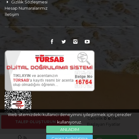
Gizlilik Sözleşmesi
Hesap Numaralarımız
İletişim
Web sitemizdeki kullanıcı deneyimini iyileştirmek için çerezler
Gecelik
0 ₺
'den
TALEP OLUŞTURUN
kullanıyoruz.
Başlayan Fiyatlar
ANLADIM
Çerez Aydınlatma