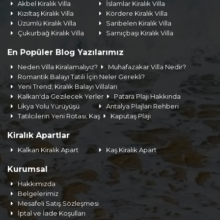
Akbel Kiralık Villa
İslamlar Kiralık Villa
Kızıltaş Kiralık Villa
Kördere Kiralık Villa
Üzümlü Kiralık Villa
Sarıbelen Kiralık Villa
Çukurbağ Kiralık Villa
Sarnıçbaşı Kiralık Villa
En Popüler Blog Yazılarımız
Neden Villa Kiralamalıyız?
Muhafazakar Villa Nedir?
Romantik Balayı Tatili İçin Neler Gerekli?
Yeni Trend; Kiralık Balayı Villaları
Kalkan'da Gezilecek Yerler
Patara Plajı Hakkında
Likya Yolu Yürüyüşü
Antalya Plajları Rehberi
Tatilcilerin Yeni Rotası; Kaş
Kaputaş Plajı
Kiralık Apartlar
Kalkan Kiralık Apart
Kaş Kiralık Apart
Kurumsal
Hakkımızda
Belgelerimiz
Mesafeli Satış Sözleşmesi
İptal ve İade Koşulları