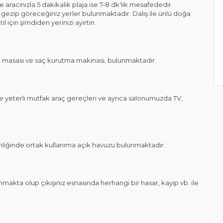
acınızla 5 dakikalık plaja ise 7-8 dk'lık mesafededir.
ve gezip göreceğiniz yerler bulunmaktadır. Dalış ile ünlü doğa
il için şimdiden yerinizi ayırtın.
masası ve saç kurutma makinası, bulunmaktadır.
e yeterli mutfak araç gereçleri ve ayrıca salonumuzda TV,
liğinde ortak kullanıma açık havuzu bulunmaktadır.
makta olup çıkışınız esnasında herhangi bir hasar, kayıp vb. ile