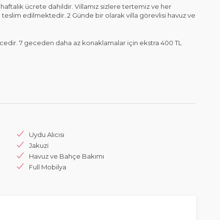
aftalık ücrete dahildir. Villamız sizlere tertemiz ve her
teslim edilmektedir. 2 Günde bir olarak villa görevlisi havuz ve
edir. 7 geceden daha az konaklamalar için ekstra 400 TL
Uydu Alıcısı
Jakuzi
Havuz ve Bahçe Bakımı
Full Mobilya