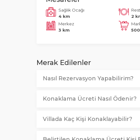
Sağlık Ocağı
Res
4 km
2 k
Merkez
Mar
3 km
500
Merak Edilenler
Nasıl Rezervasyon Yapabilirim?
Konaklama Ücreti Nasıl Ödenir?
Villada Kaç Kişi Konaklayabilir?
Belirtilen Konaklama Ücreti Kişi B