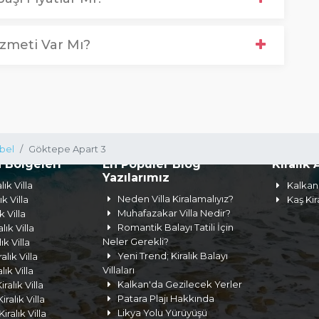
zmeti Var Mı?
bel
Göktepe Apart 3
a Bölgeleri
En Popüler Blog
Kiralık 
Yazılarımız
lık Villa
Kalkan 
Neden Villa Kiralamalıyız?
ık Villa
Kaş Kir
Muhafazakar Villa Nedir?
k Villa
Romantik Balayı Tatili İçin
lık Villa
Neler Gerekli?
lık Villa
Yeni Trend; Kiralık Balayı
lık Villa
Villaları
ık Villa
Kalkan'da Gezilecek Yerler
ralık Villa
Patara Plajı Hakkında
ralık Villa
Likya Yolu Yürüyüşü
iralık Villa