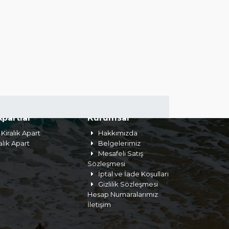
Apartlar
Kurumsal
Kiralık Apart
Hakkımızda
alık Apart
Belgelerimiz
Mesafeli Satış
Sözleşmesi
İptal ve İade Koşulları
Gizlilik Sözleşmesi
Hesap Numaralarımız
İletişim