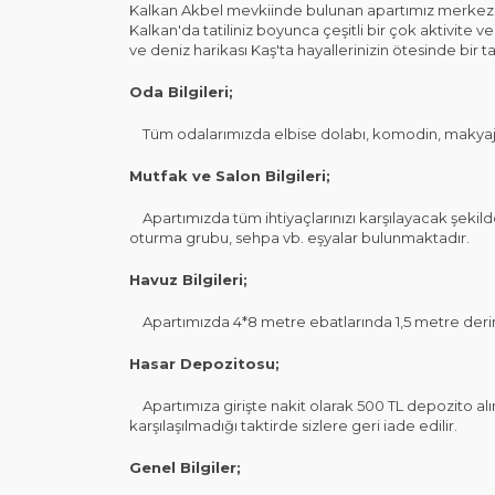
Kalkan Akbel mevkiinde bulunan apartımız merkeze ar
Kalkan'da tatiliniz boyunca çeşitli bir çok aktivite 
ve deniz harikası Kaş'ta hayallerinizin ötesinde bir tat
Oda Bilgileri;
Tüm odalarımızda elbise dolabı, komodin, makyaj 
Mutfak ve Salon Bilgileri;
Apartımızda tüm ihtiyaçlarınızı karşılayacak şekild
oturma grubu, sehpa vb. eşyalar bulunmaktadır.
Havuz Bilgileri;
Apartımızda 4*8 metre ebatlarında 1,5 metre derin
Hasar Depozitosu;
Apartımıza girişte nakit olarak 500 TL depozito alın
karşılaşılmadığı taktirde sizlere geri iade edilir.
Genel Bilgiler;