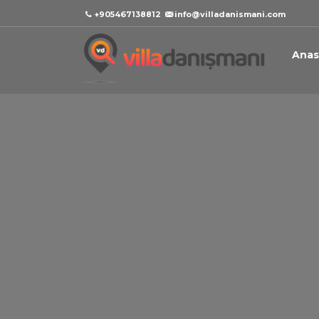
+905467138812
info@villadanismani.com
Anas