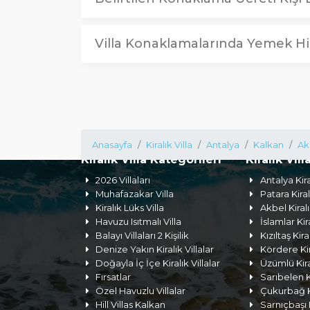
Villa Konaklamalarında Yemek Hi
Anasayfa
Kiralık Villa
Antalya
Kalkan
Ak
Kiralık Villa Kategorileri
Kiralık Vill
2026 Villaları
Antalya Kira
Muhafazakar Villa
Patara Kiral
Kiralık Lüks Villa
Akbel Kiralı
Havuzu Isıtmalı Villa
İslamlar Kira
Balayı Villaları 2 Kişilik
Kızıltaş Kira
Denize Yakın Kiralık Villalar
Kördere Kira
Doğayla İç İçe Kiralık Villalar
Üzümlü Kiral
Fırsatlar
Sarıbelen Ki
Özel Havuzlu Villalar
Çukurbağ Ki
Hill Villas Kalkan
Sarnıçbaşı K