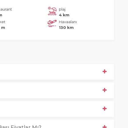
taurant
plaj
m
4 km
ket
Havaalanı
 m
130 km
aşı Fiyatlar Mı?