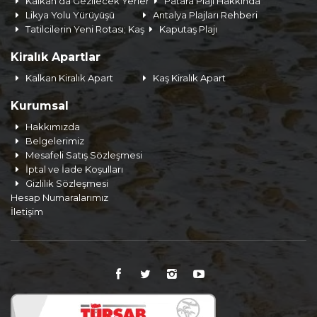
Kalkan'da Gezilecek Yerler
Patara Plajı Hakkında
Likya Yolu Yürüyüşü
Antalya Plajları Rehberi
Tatilcilerin Yeni Rotası; Kaş
Kaputaş Plajı
Kiralık Apartlar
Kalkan Kiralık Apart
Kaş Kiralık Apart
Kurumsal
Hakkımızda
Belgelerimiz
Mesafeli Satış Sözleşmesi
İptal ve İade Koşulları
Gizlilik Sözleşmesi
Hesap Numaralarımız
İletişim