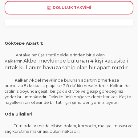
DOLULUK TAKVIMI
Göktepe Apart 1;
Antalya'nın Eşsiz tatil beldelerinden birisi olan
Akbel mevkiinde bulunan 4 kişi kapasiteli
Kalkan'ın
ortak kullanım havuza sahip olan bir apartımızdır.
Kalkan Akbel mevkiinde bulunan apartımız merkeze
aracınızla 5 dakikalık plaja ise 7-8 dk' lık mesafededir. Kalkan'da
tatiliniz boyunca çeşitli bir çok aktivite ve gezip göreceğiniz
yerler bulunmaktadır. Dalış ile ünlü doğa ve deniz harikası Kaş'ta
hayallerinizin ötesinde bir tatil için şimdiden yerinizi ayırtın.
Oda Bilgileri;
Tüm odalarımızda elbise dolabı, komodin, makyaj masası ve
saç kurutma makinası, bulunmaktadır.