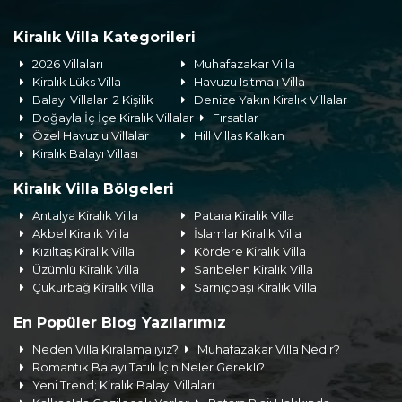
Kiralık Villa Kategorileri
2026 Villaları
Muhafazakar Villa
Kiralık Lüks Villa
Havuzu Isıtmalı Villa
Balayı Villaları 2 Kişilik
Denize Yakın Kiralık Villalar
Doğayla İç İçe Kiralık Villalar
Fırsatlar
Özel Havuzlu Villalar
Hill Villas Kalkan
Kiralık Balayı Villası
Kiralık Villa Bölgeleri
Antalya Kiralık Villa
Patara Kiralık Villa
Akbel Kiralık Villa
İslamlar Kiralık Villa
Kızıltaş Kiralık Villa
Kördere Kiralık Villa
Üzümlü Kiralık Villa
Sarıbelen Kiralık Villa
Çukurbağ Kiralık Villa
Sarnıçbaşı Kiralık Villa
En Popüler Blog Yazılarımız
Neden Villa Kiralamalıyız?
Muhafazakar Villa Nedir?
Romantik Balayı Tatili İçin Neler Gerekli?
Yeni Trend; Kiralık Balayı Villaları