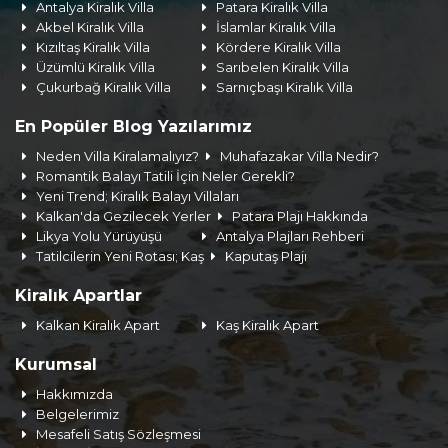
Antalya Kiralık Villa
Patara Kiralık Villa
Akbel Kiralık Villa
İslamlar Kiralık Villa
Kızıltaş Kiralık Villa
Kördere Kiralık Villa
Üzümlü Kiralık Villa
Sarıbelen Kiralık Villa
Çukurbağ Kiralık Villa
Sarnıçbaşı Kiralık Villa
En Popüler Blog Yazılarımız
Neden Villa Kiralamalıyız?
Muhafazakar Villa Nedir?
Romantik Balayı Tatili İçin Neler Gerekli?
Yeni Trend; Kiralık Balayı Villaları
Kalkan'da Gezilecek Yerler
Patara Plajı Hakkında
Likya Yolu Yürüyüşü
Antalya Plajları Rehberi
Tatilcilerin Yeni Rotası; Kaş
Kaputaş Plajı
Kiralık Apartlar
Kalkan Kiralık Apart
Kaş Kiralık Apart
Kurumsal
Hakkımızda
Belgelerimiz
Mesafeli Satış Sözleşmesi