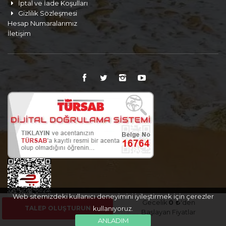
İptal ve İade Koşulları
Gizlilik Sözleşmesi
Hesap Numaralarımız
İletişim
Web sitemizdeki kullanıcı deneyimini iyileştirmek için çerezler
Gecelik
0 ₺
'den
TALEP OLUŞTURUN
kullanıyoruz.
Başlayan Fiyatlar
ANLADIM