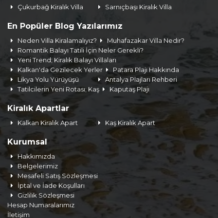
Çukurbağ Kiralık Villa
Sarnıçbaşı Kiralık Villa
En Popüler Blog Yazılarımız
Neden Villa Kiralamalıyız?
Muhafazakar Villa Nedir?
Romantik Balayı Tatili İçin Neler Gerekli?
Yeni Trend; Kiralık Balayı Villaları
Kalkan'da Gezilecek Yerler
Patara Plajı Hakkında
Likya Yolu Yürüyüşü
Antalya Plajları Rehberi
Tatilcilerin Yeni Rotası; Kaş
Kaputaş Plajı
Kiralık Apartlar
Kalkan Kiralık Apart
Kaş Kiralık Apart
Kurumsal
Hakkımızda
Belgelerimiz
Mesafeli Satış Sözleşmesi
İptal ve İade Koşulları
Gizlilik Sözleşmesi
Hesap Numaralarımız
İletişim