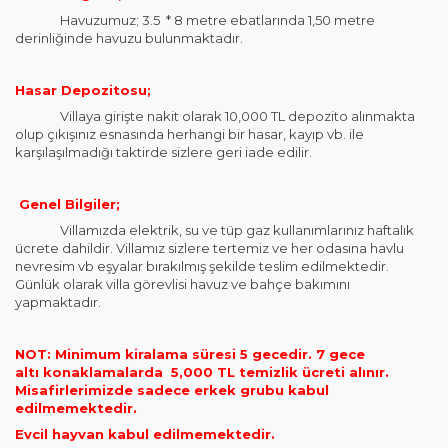
Havuzumuz; 3.5 * 8 metre ebatlarında 1,50 metre
derinliğinde havuzu bulunmaktadır.
Hasar Depozitosu;
Villaya girişte nakit olarak 10,000 TL depozito alınmakta
olup çıkışınız esnasında herhangi bir hasar, kayıp vb. ile
karşılaşılmadığı taktirde sizlere geri iade edilir.
Genel Bilgiler;
Villamızda elektrik, su ve tüp gaz kullanımlarınız haftalık
ücrete dahildir. Villamız sizlere tertemiz ve her odasına havlu
nevresim vb eşyalar bırakılmış şekilde teslim edilmektedir.
Günlük olarak villa görevlisi havuz ve bahçe bakımını
yapmaktadır.
NOT: Minimum kiralama süresi 5 gecedir. 7 gece
altı
konaklamalar
da 5,000 TL temizlik ücreti alınır.
Misafirlerimizde sadece erkek grubu kabul
edilmemektedir.
Evcil hayvan kabul edilmemektedir.