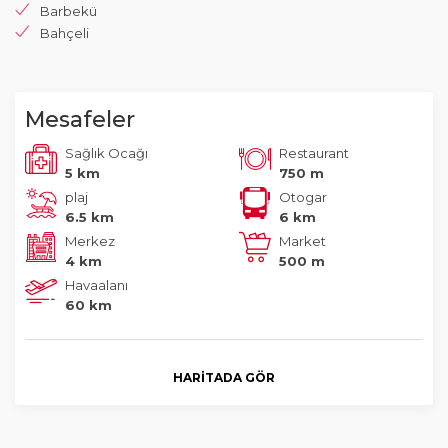
Barbekü
Bahçeli
Mesafeler
Sağlık Ocağı
Restaurant
5 km
750 m
plaj
Otogar
6.5 km
6 km
Merkez
Market
4 km
500 m
Havaalanı
60 km
HARITADA GÖR