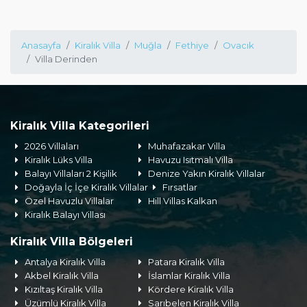
Anasayfa
Kiralık Villa
Muğla
Fethiye
Ovacık
Villa Derinden
Kiralık Villa Kategorileri
2026 Villaları
Muhafazakar Villa
Kiralık Lüks Villa
Havuzu Isıtmalı Villa
Balayı Villaları 2 Kişilik
Denize Yakın Kiralık Villalar
Doğayla İç İçe Kiralık Villalar
Fırsatlar
Özel Havuzlu Villalar
Hill Villas Kalkan
Kiralık Balayı Villası
Kiralık Villa Bölgeleri
Antalya Kiralık Villa
Patara Kiralık Villa
Akbel Kiralık Villa
İslamlar Kiralık Villa
Kızıltaş Kiralık Villa
Kördere Kiralık Villa
Üzümlü Kiralık Villa
Sarıbelen Kiralık Villa