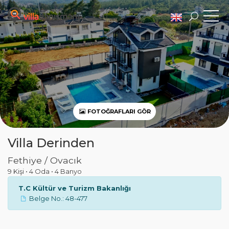
FOTOĞRAFLARI GÖR
Villa Derinden
Fethiye / Ovacık
9 Kişi
•
4 Oda
•
4 Banyo
T.C Kültür ve Turizm Bakanlığı
Belge No.: 48-477